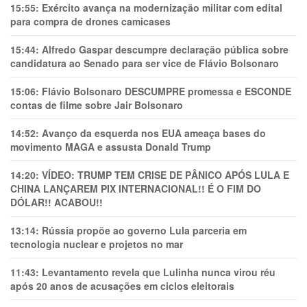
15:55:
Exército avança na modernização militar com edital
para compra de drones camicases
15:44:
Alfredo Gaspar descumpre declaração pública sobre
candidatura ao Senado para ser vice de Flávio Bolsonaro
15:06:
Flávio Bolsonaro DESCUMPRE promessa e ESCONDE
contas de filme sobre Jair Bolsonaro
14:52:
Avanço da esquerda nos EUA ameaça bases do
movimento MAGA e assusta Donald Trump
14:20:
VÍDEO: TRUMP TEM CRlSE DE PÂNlCO APÓS LULA E
CHINA LANÇAREM PIX INTERNACIONAL!! É O FIM DO
DÓLAR!! ACABOU!!
13:14:
Rússia propõe ao governo Lula parceria em
tecnologia nuclear e projetos no mar
11:43:
Levantamento revela que Lulinha nunca virou réu
após 20 anos de acusações em ciclos eleitorais