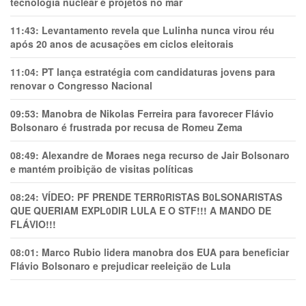
tecnologia nuclear e projetos no mar
11:43:
Levantamento revela que Lulinha nunca virou réu
após 20 anos de acusações em ciclos eleitorais
11:04:
PT lança estratégia com candidaturas jovens para
renovar o Congresso Nacional
09:53:
Manobra de Nikolas Ferreira para favorecer Flávio
Bolsonaro é frustrada por recusa de Romeu Zema
08:49:
Alexandre de Moraes nega recurso de Jair Bolsonaro
e mantém proibição de visitas políticas
08:24:
VÍDEO: PF PRENDE TERR0RlSTAS B0LSONARlSTAS
QUE QUERIAM EXPL0DlR LULA E O STF!!! A MANDO DE
FLÁVIO!!!
08:01:
Marco Rubio lidera manobra dos EUA para beneficiar
Flávio Bolsonaro e prejudicar reeleição de Lula