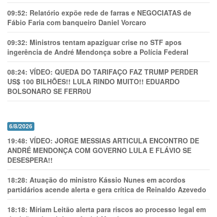
09:52:
Relatório expõe rede de farras e NEGOCIATAS de
Fábio Faria com banqueiro Daniel Vorcaro
09:32:
Ministros tentam apaziguar crise no STF apos
ingerência de André Mendonça sobre a Polícia Federal
08:24:
VÍDEO: QUEDA DO TARIFAÇO FAZ TRUMP PERDER
US$ 100 BILHÕES!! LULA RINDO MUITO!! EDUARDO
BOLSONARO SE FERR0U
6/8/2026
19:48:
VÍDEO: JORGE MESSIAS ARTICULA ENCONTRO DE
ANDRÉ MENDONÇA COM GOVERNO LULA E FLÁVIO SE
DESESPERA!!
18:28:
Atuação do ministro Kássio Nunes em acordos
partidários acende alerta e gera crítica de Reinaldo Azevedo
18:18:
Míriam Leitão alerta para riscos ao processo legal em