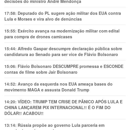
decisões do ministro André Mendonça
17:58:
Deputado do PL sugere ação militar dos EUA contra
Lula e Moraes e vira alvo de denúncias
15:55:
Exército avança na modernização militar com edital
para compra de drones camicases
15:44:
Alfredo Gaspar descumpre declaração pública sobre
candidatura ao Senado para ser vice de Flávio Bolsonaro
15:06:
Flávio Bolsonaro DESCUMPRE promessa e ESCONDE
contas de filme sobre Jair Bolsonaro
14:52:
Avanço da esquerda nos EUA ameaça bases do
movimento MAGA e assusta Donald Trump
14:20:
VÍDEO: TRUMP TEM CRlSE DE PÂNlCO APÓS LULA E
CHINA LANÇAREM PIX INTERNACIONAL!! É O FIM DO
DÓLAR!! ACABOU!!
13:14:
Rússia propõe ao governo Lula parceria em