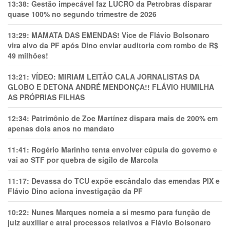
13:38:
Gestão impecável faz LUCRO da Petrobras disparar
quase 100% no segundo trimestre de 2026
13:29:
MAMATA DAS EMENDAS! Vice de Flávio Bolsonaro
vira alvo da PF após Dino enviar auditoria com rombo de R$
49 milhões!
13:21:
VÍDEO: MIRIAM LEITÃO CALA JORNALISTAS DA
GLOBO E DETONA ANDRÉ MENDONÇA!! FLÁVIO HUMILHA
AS PRÓPRIAS FILHAS
12:34:
Patrimônio de Zoe Martínez dispara mais de 200% em
apenas dois anos no mandato
11:41:
Rogério Marinho tenta envolver cúpula do governo e
vai ao STF por quebra de sigilo de Marcola
11:17:
Devassa do TCU expõe escândalo das emendas PIX e
Flávio Dino aciona investigação da PF
10:22:
Nunes Marques nomeia a si mesmo para função de
juiz auxiliar e atrai processos relativos a Flávio Bolsonaro