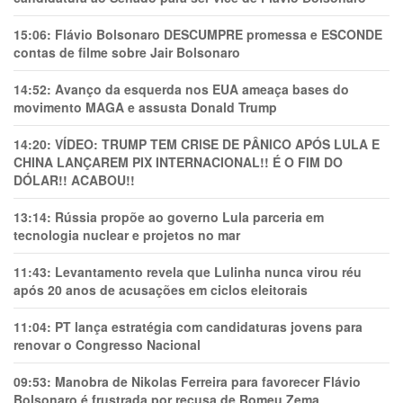
15:06:
Flávio Bolsonaro DESCUMPRE promessa e ESCONDE
contas de filme sobre Jair Bolsonaro
14:52:
Avanço da esquerda nos EUA ameaça bases do
movimento MAGA e assusta Donald Trump
14:20:
VÍDEO: TRUMP TEM CRlSE DE PÂNlCO APÓS LULA E
CHINA LANÇAREM PIX INTERNACIONAL!! É O FIM DO
DÓLAR!! ACABOU!!
13:14:
Rússia propõe ao governo Lula parceria em
tecnologia nuclear e projetos no mar
11:43:
Levantamento revela que Lulinha nunca virou réu
após 20 anos de acusações em ciclos eleitorais
11:04:
PT lança estratégia com candidaturas jovens para
renovar o Congresso Nacional
09:53:
Manobra de Nikolas Ferreira para favorecer Flávio
Bolsonaro é frustrada por recusa de Romeu Zema