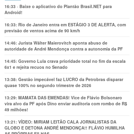
16:33
-
Baixe o aplicativo do Plantão Brasil.NET para
Android!
16:33:
Rio de Janeiro entra em ESTÁGIO 3 DE ALERTA, com
previsão de ventos acima de 90 km/h
14:46:
Jurista Wálter Maierovitch aponta abuso de
autoridade de André Mendonça contra a autonomia da PF
14:45:
Governo Lula crava prioridade total no fim da escala
6x1 e rejeita recuos no Senado
13:38:
Gestão impecável faz LUCRO da Petrobras disparar
quase 100% no segundo trimestre de 2026
13:29:
MAMATA DAS EMENDAS! Vice de Flávio Bolsonaro
vira alvo da PF após Dino enviar auditoria com rombo de R$
49 milhões!
13:21:
VÍDEO: MIRIAM LEITÃO CALA JORNALISTAS DA
GLOBO E DETONA ANDRÉ MENDONÇA!! FLÁVIO HUMILHA
AS PRÓPRIAS FILHAS