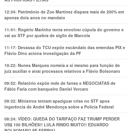
12:34:
Patrimônio de Zoe Martínez dispara mais de 200% em
apenas dois anos no mandato
11:41:
Rogério Marinho tenta envolver cúpula do governo e
vai ao STF por quebra de sigilo de Marcola
11:17:
Devassa do TCU expõe escândalo das emendas PIX e
Flávio Dino aciona investigação da PF
10:22:
Nunes Marques nomeia a si mesmo para função de
juiz auxiliar e atrai processos relativos a Flávio Bolsonaro
09:52:
Relatório expõe rede de farras e NEGOCIATAS de
Fábio Faria com banqueiro Daniel Vorcaro
09:32:
Ministros tentam apaziguar crise no STF apos
ingerência de André Mendonça sobre a Polícia Federal
08:24:
VÍDEO: QUEDA DO TARIFAÇO FAZ TRUMP PERDER
US$ 100 BILHÕES!! LULA RINDO MUITO!! EDUARDO
BOLSONARO SE FERR0U