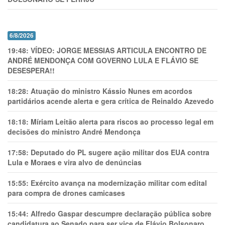
6/8/2026
19:48:
VÍDEO: JORGE MESSIAS ARTICULA ENCONTRO DE
ANDRÉ MENDONÇA COM GOVERNO LULA E FLÁVIO SE
DESESPERA!!
18:28:
Atuação do ministro Kássio Nunes em acordos
partidários acende alerta e gera crítica de Reinaldo Azevedo
18:18:
Míriam Leitão alerta para riscos ao processo legal em
decisões do ministro André Mendonça
17:58:
Deputado do PL sugere ação militar dos EUA contra
Lula e Moraes e vira alvo de denúncias
15:55:
Exército avança na modernização militar com edital
para compra de drones camicases
15:44:
Alfredo Gaspar descumpre declaração pública sobre
candidatura ao Senado para ser vice de Flávio Bolsonaro