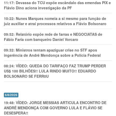
11:17:
Devassa do TCU expõe escândalo das emendas PIX e
Flávio Dino aciona investigação da PF
10:22:
Nunes Marques nomeia a si mesmo para função de
juiz auxiliar e atrai processos relativos a Flávio Bolsonaro
09:52:
Relatório expõe rede de farras e NEGOCIATAS de
Fábio Faria com banqueiro Daniel Vorcaro
09:32:
Ministros tentam apaziguar crise no STF apos
ingerência de André Mendonça sobre a Polícia Federal
08:24:
VÍDEO: QUEDA DO TARIFAÇO FAZ TRUMP PERDER
US$ 100 BILHÕES!! LULA RINDO MUITO!! EDUARDO
BOLSONARO SE FERR0U
6/8/2026
19:48:
VÍDEO: JORGE MESSIAS ARTICULA ENCONTRO DE
ANDRÉ MENDONÇA COM GOVERNO LULA E FLÁVIO SE
DESESPERA!!