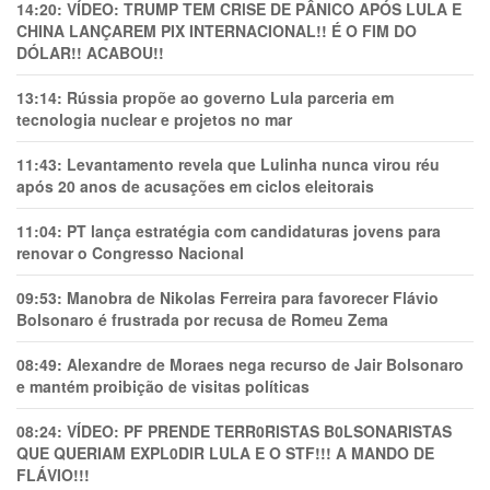
14:20:
VÍDEO: TRUMP TEM CRlSE DE PÂNlCO APÓS LULA E
CHINA LANÇAREM PIX INTERNACIONAL!! É O FIM DO
DÓLAR!! ACABOU!!
13:14:
Rússia propõe ao governo Lula parceria em
tecnologia nuclear e projetos no mar
11:43:
Levantamento revela que Lulinha nunca virou réu
após 20 anos de acusações em ciclos eleitorais
11:04:
PT lança estratégia com candidaturas jovens para
renovar o Congresso Nacional
09:53:
Manobra de Nikolas Ferreira para favorecer Flávio
Bolsonaro é frustrada por recusa de Romeu Zema
08:49:
Alexandre de Moraes nega recurso de Jair Bolsonaro
e mantém proibição de visitas políticas
08:24:
VÍDEO: PF PRENDE TERR0RlSTAS B0LSONARlSTAS
QUE QUERIAM EXPL0DlR LULA E O STF!!! A MANDO DE
FLÁVIO!!!