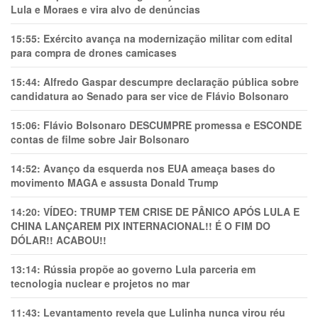
Lula e Moraes e vira alvo de denúncias
15:55:
Exército avança na modernização militar com edital
para compra de drones camicases
15:44:
Alfredo Gaspar descumpre declaração pública sobre
candidatura ao Senado para ser vice de Flávio Bolsonaro
15:06:
Flávio Bolsonaro DESCUMPRE promessa e ESCONDE
contas de filme sobre Jair Bolsonaro
14:52:
Avanço da esquerda nos EUA ameaça bases do
movimento MAGA e assusta Donald Trump
14:20:
VÍDEO: TRUMP TEM CRlSE DE PÂNlCO APÓS LULA E
CHINA LANÇAREM PIX INTERNACIONAL!! É O FIM DO
DÓLAR!! ACABOU!!
13:14:
Rússia propõe ao governo Lula parceria em
tecnologia nuclear e projetos no mar
11:43:
Levantamento revela que Lulinha nunca virou réu