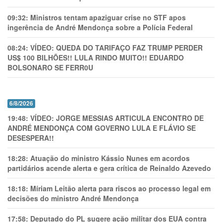
09:32:
Ministros tentam apaziguar crise no STF apos
ingerência de André Mendonça sobre a Polícia Federal
08:24:
VÍDEO: QUEDA DO TARIFAÇO FAZ TRUMP PERDER
US$ 100 BILHÕES!! LULA RINDO MUITO!! EDUARDO
BOLSONARO SE FERR0U
6/8/2026
19:48:
VÍDEO: JORGE MESSIAS ARTICULA ENCONTRO DE
ANDRÉ MENDONÇA COM GOVERNO LULA E FLÁVIO SE
DESESPERA!!
18:28:
Atuação do ministro Kássio Nunes em acordos
partidários acende alerta e gera crítica de Reinaldo Azevedo
18:18:
Míriam Leitão alerta para riscos ao processo legal em
decisões do ministro André Mendonça
17:58:
Deputado do PL sugere ação militar dos EUA contra