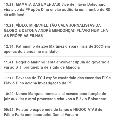
13:29:
MAMATA DAS EMENDAS! Vice de Flávio Bolsonaro
vira alvo da PF após Dino enviar auditoria com rombo de R$
49 milhões!
13:21:
VÍDEO: MIRIAM LEITÃO CALA JORNALISTAS DA
GLOBO E DETONA ANDRÉ MENDONÇA!! FLÁVIO HUMILHA
AS PRÓPRIAS FILHAS
12:34:
Patrimônio de Zoe Martínez dispara mais de 200% em
apenas dois anos no mandato
11:41:
Rogério Marinho tenta envolver cúpula do governo e
vai ao STF por quebra de sigilo de Marcola
11:17:
Devassa do TCU expõe escândalo das emendas PIX e
Flávio Dino aciona investigação da PF
10:22:
Nunes Marques nomeia a si mesmo para função de
juiz auxiliar e atrai processos relativos a Flávio Bolsonaro
09:52:
Relatório expõe rede de farras e NEGOCIATAS de
Fábio Faria com banqueiro Daniel Vorcaro