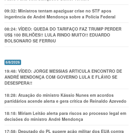
09:32:
Ministros tentam apaziguar crise no STF apos
ingerência de André Mendonça sobre a Polícia Federal
08:24:
VÍDEO: QUEDA DO TARIFAÇO FAZ TRUMP PERDER
US$ 100 BILHÕES!! LULA RINDO MUITO!! EDUARDO
BOLSONARO SE FERR0U
6/8/2026
19:48:
VÍDEO: JORGE MESSIAS ARTICULA ENCONTRO DE
ANDRÉ MENDONÇA COM GOVERNO LULA E FLÁVIO SE
DESESPERA!!
18:28:
Atuação do ministro Kássio Nunes em acordos
partidários acende alerta e gera crítica de Reinaldo Azevedo
18:18:
Míriam Leitão alerta para riscos ao processo legal em
decisões do ministro André Mendonça
17:58:
Deputado do PL sugere ação militar dos EUA contra