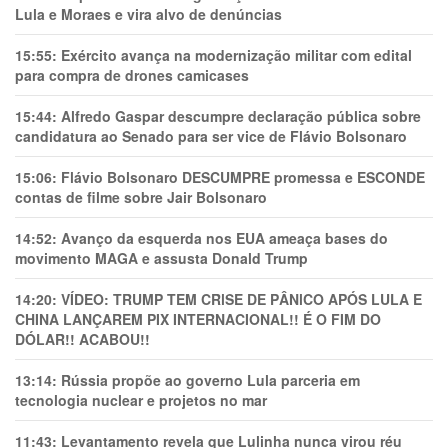
Lula e Moraes e vira alvo de denúncias
15:55:
Exército avança na modernização militar com edital
para compra de drones camicases
15:44:
Alfredo Gaspar descumpre declaração pública sobre
candidatura ao Senado para ser vice de Flávio Bolsonaro
15:06:
Flávio Bolsonaro DESCUMPRE promessa e ESCONDE
contas de filme sobre Jair Bolsonaro
14:52:
Avanço da esquerda nos EUA ameaça bases do
movimento MAGA e assusta Donald Trump
14:20:
VÍDEO: TRUMP TEM CRlSE DE PÂNlCO APÓS LULA E
CHINA LANÇAREM PIX INTERNACIONAL!! É O FIM DO
DÓLAR!! ACABOU!!
13:14:
Rússia propõe ao governo Lula parceria em
tecnologia nuclear e projetos no mar
11:43:
Levantamento revela que Lulinha nunca virou réu