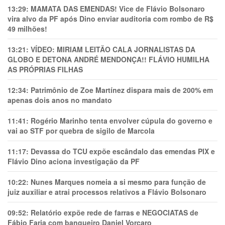
13:29:
MAMATA DAS EMENDAS! Vice de Flávio Bolsonaro
vira alvo da PF após Dino enviar auditoria com rombo de R$
49 milhões!
13:21:
VÍDEO: MIRIAM LEITÃO CALA JORNALISTAS DA
GLOBO E DETONA ANDRÉ MENDONÇA!! FLÁVIO HUMILHA
AS PRÓPRIAS FILHAS
12:34:
Patrimônio de Zoe Martínez dispara mais de 200% em
apenas dois anos no mandato
11:41:
Rogério Marinho tenta envolver cúpula do governo e
vai ao STF por quebra de sigilo de Marcola
11:17:
Devassa do TCU expõe escândalo das emendas PIX e
Flávio Dino aciona investigação da PF
10:22:
Nunes Marques nomeia a si mesmo para função de
juiz auxiliar e atrai processos relativos a Flávio Bolsonaro
09:52:
Relatório expõe rede de farras e NEGOCIATAS de
Fábio Faria com banqueiro Daniel Vorcaro