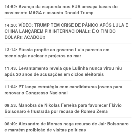
14:52:
Avanço da esquerda nos EUA ameaça bases do
movimento MAGA e assusta Donald Trump
14:20:
VÍDEO: TRUMP TEM CRlSE DE PÂNlCO APÓS LULA E
CHINA LANÇAREM PIX INTERNACIONAL!! É O FIM DO
DÓLAR!! ACABOU!!
13:14:
Rússia propõe ao governo Lula parceria em
tecnologia nuclear e projetos no mar
11:43:
Levantamento revela que Lulinha nunca virou réu
após 20 anos de acusações em ciclos eleitorais
11:04:
PT lança estratégia com candidaturas jovens para
renovar o Congresso Nacional
09:53:
Manobra de Nikolas Ferreira para favorecer Flávio
Bolsonaro é frustrada por recusa de Romeu Zema
08:49:
Alexandre de Moraes nega recurso de Jair Bolsonaro
e mantém proibição de visitas políticas