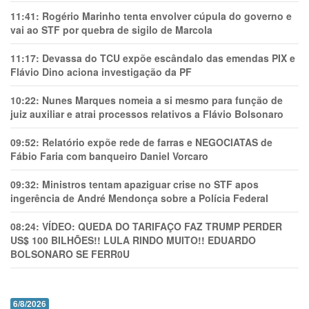
11:41:
Rogério Marinho tenta envolver cúpula do governo e
vai ao STF por quebra de sigilo de Marcola
11:17:
Devassa do TCU expõe escândalo das emendas PIX e
Flávio Dino aciona investigação da PF
10:22:
Nunes Marques nomeia a si mesmo para função de
juiz auxiliar e atrai processos relativos a Flávio Bolsonaro
09:52:
Relatório expõe rede de farras e NEGOCIATAS de
Fábio Faria com banqueiro Daniel Vorcaro
09:32:
Ministros tentam apaziguar crise no STF apos
ingerência de André Mendonça sobre a Polícia Federal
08:24:
VÍDEO: QUEDA DO TARIFAÇO FAZ TRUMP PERDER
US$ 100 BILHÕES!! LULA RINDO MUITO!! EDUARDO
BOLSONARO SE FERR0U
6/8/2026