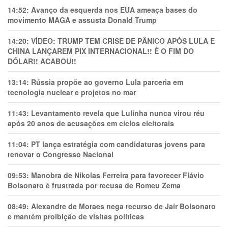
14:52:
Avanço da esquerda nos EUA ameaça bases do
movimento MAGA e assusta Donald Trump
14:20:
VÍDEO: TRUMP TEM CRlSE DE PÂNlCO APÓS LULA E
CHINA LANÇAREM PIX INTERNACIONAL!! É O FIM DO
DÓLAR!! ACABOU!!
13:14:
Rússia propõe ao governo Lula parceria em
tecnologia nuclear e projetos no mar
11:43:
Levantamento revela que Lulinha nunca virou réu
após 20 anos de acusações em ciclos eleitorais
11:04:
PT lança estratégia com candidaturas jovens para
renovar o Congresso Nacional
09:53:
Manobra de Nikolas Ferreira para favorecer Flávio
Bolsonaro é frustrada por recusa de Romeu Zema
08:49:
Alexandre de Moraes nega recurso de Jair Bolsonaro
e mantém proibição de visitas políticas