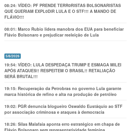
08:24:
VÍDEO: PF PRENDE TERR0RlSTAS B0LSONARlSTAS
QUE QUERIAM EXPL0DlR LULA E O STF!!! A MANDO DE
FLÁVIO!!!
08:01:
Marco Rubio lidera manobra dos EUA para beneficiar
Flávio Bolsonaro e prejudicar reeleição de Lula
5/8/2026
19:54:
VÍDEO: LULA DESPEDAÇA TRUMP E ESMAGA MILEI
APÓS ATAQUES!! RESPEITEM O BRASIL!! RETALIAÇÃO
SERÁ BRUTAL!!!
19:15:
Recuperação da Petrobras no governo Lula garante
marca histórica de refino e alta na produção de petróleo
19:02:
PGR denuncia blogueiro Oswaldo Eustáquio ao STF
por associação criminosa e ataques à democracia
18:26:
Silas Malafaia aponta erro estratégico em chapa de
Flávio Bolsonaro sem representatividade feminina