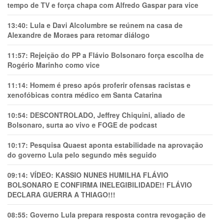
tempo de TV e força chapa com Alfredo Gaspar para vice
13:40:
Lula e Davi Alcolumbre se reúnem na casa de
Alexandre de Moraes para retomar diálogo
11:57:
Rejeição do PP a Flávio Bolsonaro força escolha de
Rogério Marinho como vice
11:14:
Homem é preso após proferir ofensas racistas e
xenofóbicas contra médico em Santa Catarina
10:54:
DESCONTROLADO, Jeffrey Chiquini, aliado de
Bolsonaro, surta ao vivo e FOGE de podcast
10:17:
Pesquisa Quaest aponta estabilidade na aprovação
do governo Lula pelo segundo mês seguido
09:14:
VÍDEO: KASSIO NUNES HUMlLHA FLÁVIO
BOLSONARO E CONFIRMA INELEGIBILIDADE!! FLÁVIO
DECLARA GUERRA A THIAGO!!!
08:55:
Governo Lula prepara resposta contra revogação de