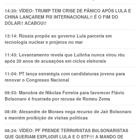
14:20:
VÍDEO: TRUMP TEM CRlSE DE PÂNlCO APÓS LULA E
CHINA LANÇAREM PIX INTERNACIONAL!! É O FIM DO
DÓLAR!! ACABOU!!
13:14:
Rússia propõe ao governo Lula parceria em
tecnologia nuclear e projetos no mar
11:43:
Levantamento revela que Lulinha nunca virou réu
após 20 anos de acusações em ciclos eleitorais
11:04:
PT lança estratégia com candidaturas jovens para
renovar o Congresso Nacional
09:53:
Manobra de Nikolas Ferreira para favorecer Flávio
Bolsonaro é frustrada por recusa de Romeu Zema
08:49:
Alexandre de Moraes nega recurso de Jair Bolsonaro
e mantém proibição de visitas políticas
08:24:
VÍDEO: PF PRENDE TERR0RlSTAS B0LSONARlSTAS
QUE QUERIAM EXPL0DlR LULA E O STF!!! A MANDO DE