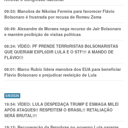
09:53:
Manobra de Nikolas Ferreira para favorecer Flávio
Bolsonaro é frustrada por recusa de Romeu Zema
08:49:
Alexandre de Moraes nega recurso de Jair Bolsonaro
e mantém proibição de visitas políticas
08:24:
VÍDEO: PF PRENDE TERR0RlSTAS B0LSONARlSTAS
QUE QUERIAM EXPL0DlR LULA E O STF!!! A MANDO DE
FLÁVIO!!!
08:01:
Marco Rubio lidera manobra dos EUA para beneficiar
Flávio Bolsonaro e prejudicar reeleição de Lula
5/8/2026
19:54:
VÍDEO: LULA DESPEDAÇA TRUMP E ESMAGA MILEI
APÓS ATAQUES!! RESPEITEM O BRASIL!! RETALIAÇÃO
SERÁ BRUTAL!!!
19:15:
Recuperação da Petrobras no governo Lula garante