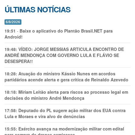
ÚLTIMAS NOTÍCIAS
6/8/2026
19:51
-
Baixe o aplicativo do Plantão Brasil.NET para
Android!
19:48:
VÍDEO: JORGE MESSIAS ARTICULA ENCONTRO DE
ANDRÉ MENDONÇA COM GOVERNO LULA E FLÁVIO SE
DESESPERA!!
18:28:
Atuação do ministro Kássio Nunes em acordos
partidários acende alerta e gera crítica de Reinaldo Azevedo
18:18:
Míriam Leitão alerta para riscos ao processo legal em
decisões do ministro André Mendonça
17:58:
Deputado do PL sugere ação militar dos EUA contra
Lula e Moraes e vira alvo de denúncias
15:55:
Exército avança na modernização militar com edital
para compra de drones camicases