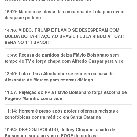
15:09:
Marcola se afasta da campanha de Lula para evitar
desgaste político
14:16:
VÍDEO: TRUMP E FLÁVIO SE DESESPERAM COM
QUEDA DO TARIFAÇO AO BRASIL!! LULA RINDO À TOA!!
SERÁ NO 1° TURNO!!
13:49:
Recusa de partidos deixa Flávio Bolsonaro sem
tempo de TV e força chapa com Alfredo Gaspar para vice
13:40:
Lula e Davi Alcolumbre se reúnem na casa de
Alexandre de Moraes para retomar diálogo
11:57:
Rejeição do PP a Flávio Bolsonaro força escolha de
Rogério Marinho como vice
11:14:
Homem é preso após proferir ofensas racistas e
xenofóbicas contra médico em Santa Catarina
10:54:
DESCONTROLADO, Jeffrey Chiquini, aliado de
Bolsonaro, surta ao vivo e FOGE de podcast