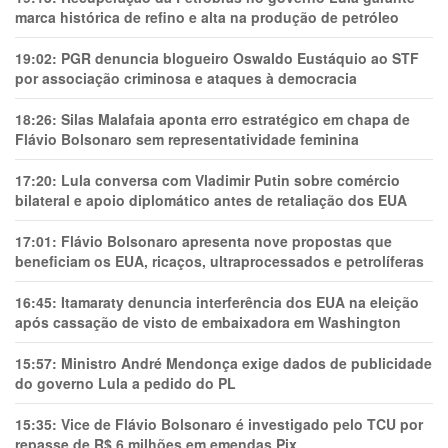
marca histórica de refino e alta na produção de petróleo
19:02:
PGR denuncia blogueiro Oswaldo Eustáquio ao STF
por associação criminosa e ataques à democracia
18:26:
Silas Malafaia aponta erro estratégico em chapa de
Flávio Bolsonaro sem representatividade feminina
17:20:
Lula conversa com Vladimir Putin sobre comércio
bilateral e apoio diplomático antes de retaliação dos EUA
17:01:
Flávio Bolsonaro apresenta nove propostas que
beneficiam os EUA, ricaços, ultraprocessados e petrolíferas
16:45:
Itamaraty denuncia interferência dos EUA na eleição
após cassação de visto de embaixadora em Washington
15:57:
Ministro André Mendonça exige dados de publicidade
do governo Lula a pedido do PL
15:35:
Vice de Flávio Bolsonaro é investigado pelo TCU por
repasse de R$ 6 milhões em emendas Pix