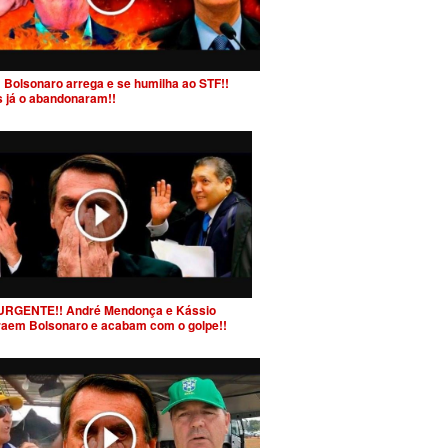
 Bolsonaro arrega e se humilha ao STF!!
s já o abandonaram!!
URGENTE!! André Mendonça e Kássio
raem Bolsonaro e acabam com o golpe!!