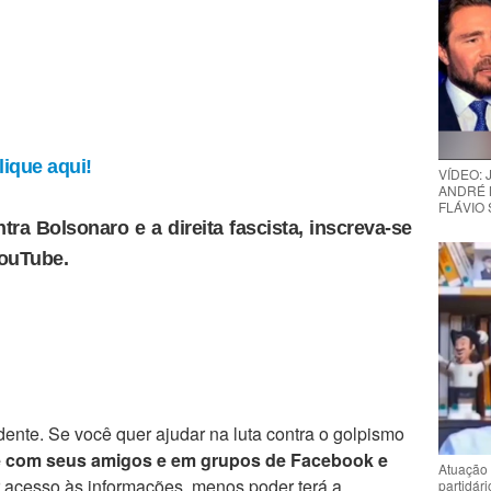
ique aqui!
VÍDEO:
ANDRÉ 
FLÁVIO
tra Bolsonaro e a direita fascista, inscreva-se
YouTube.
ente. Se você quer ajudar na luta contra o golpismo
e com seus amigos e em grupos de Facebook e
Atuação 
r acesso às informações, menos poder terá a
partidár