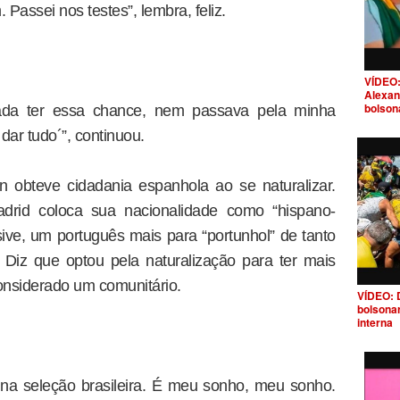
Passei nos testes”, lembra, feliz.
VÍDEO:
Alexan
bolson
ada ter essa chance, nem passava pela minha
dar tudo´”, continuou.
 obteve cidadania espanhola ao se naturalizar.
drid coloca sua nacionalidade como “hispano-
usive, um português mais para “portunhol” de tanto
Diz que optou pela naturalização para ter mais
considerado um comunitário.
VÍDEO: 
bolsona
interna
na seleção brasileira. É meu sonho, meu sonho.