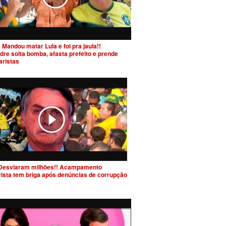
 Mandou matar Lula e foi pra jaula!!
dre solta bomba, afasta prefeito e prende
aristas
Desviaram milhões!! Acampamento
rista tem briga após denúncias de corrupção