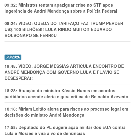
09:32:
Ministros tentam apaziguar crise no STF apos
ingerência de André Mendonça sobre a Polícia Federal
08:24:
VÍDEO: QUEDA DO TARIFAÇO FAZ TRUMP PERDER
US$ 100 BILHÕES!! LULA RINDO MUITO!! EDUARDO
BOLSONARO SE FERR0U
6/8/2026
19:48:
VÍDEO: JORGE MESSIAS ARTICULA ENCONTRO DE
ANDRÉ MENDONÇA COM GOVERNO LULA E FLÁVIO SE
DESESPERA!!
18:28:
Atuação do ministro Kássio Nunes em acordos
partidários acende alerta e gera crítica de Reinaldo Azevedo
18:18:
Míriam Leitão alerta para riscos ao processo legal em
decisões do ministro André Mendonça
17:58:
Deputado do PL sugere ação militar dos EUA contra
Lula e Moraes e vira alvo de denúncias