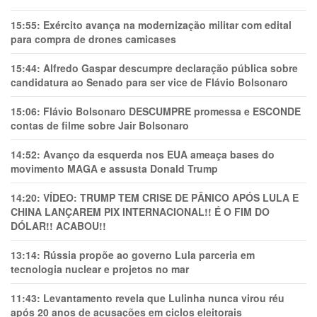
15:55:
Exército avança na modernização militar com edital
para compra de drones camicases
15:44:
Alfredo Gaspar descumpre declaração pública sobre
candidatura ao Senado para ser vice de Flávio Bolsonaro
15:06:
Flávio Bolsonaro DESCUMPRE promessa e ESCONDE
contas de filme sobre Jair Bolsonaro
14:52:
Avanço da esquerda nos EUA ameaça bases do
movimento MAGA e assusta Donald Trump
14:20:
VÍDEO: TRUMP TEM CRlSE DE PÂNlCO APÓS LULA E
CHINA LANÇAREM PIX INTERNACIONAL!! É O FIM DO
DÓLAR!! ACABOU!!
13:14:
Rússia propõe ao governo Lula parceria em
tecnologia nuclear e projetos no mar
11:43:
Levantamento revela que Lulinha nunca virou réu
após 20 anos de acusações em ciclos eleitorais