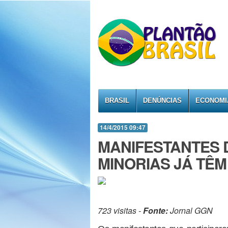
BRASIL
DENÚNCIAS
ECONOMI
14/4/2015 09:47
MANIFESTANTES 
MINORIAS JÁ TÊM
723 visitas -
Fonte:
Jornal GGN