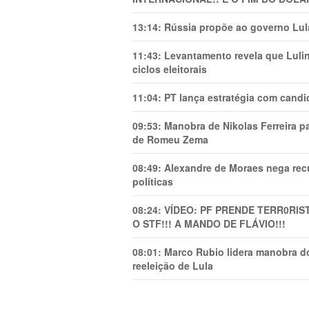
13:14:
Rússia propõe ao governo Lula
11:43:
Levantamento revela que Luli
ciclos eleitorais
11:04:
PT lança estratégia com candi
09:53:
Manobra de Nikolas Ferreira pa
de Romeu Zema
08:49:
Alexandre de Moraes nega recu
políticas
08:24:
VÍDEO: PF PRENDE TERR0RlS
O STF!!! A MANDO DE FLÁVIO!!!
08:01:
Marco Rubio lidera manobra do
reeleição de Lula