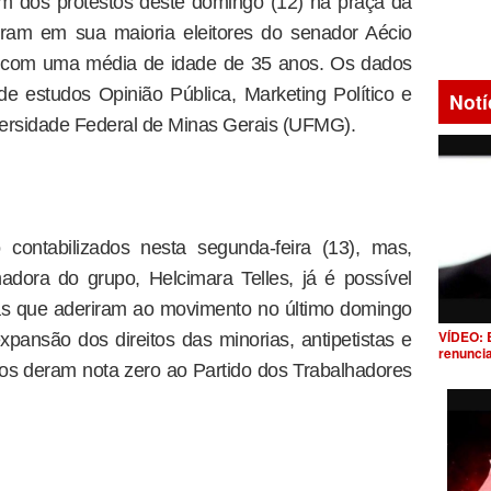
am dos protestos deste domingo (12) na praça da
eram em sua maioria eleitores do senador Aécio
 com uma média de idade de 35 anos. Os dados
 estudos Opinião Pública, Marketing Político e
Notí
versidade Federal de Minas Gerais (UFMG).
contabilizados nesta segunda-feira (13), mas,
dora do grupo, Helcimara Telles, já é possível
as que aderiram ao movimento no último domingo
VÍDEO: 
expansão dos direitos das minorias, antipetistas e
renunci
os deram nota zero ao Partido dos Trabalhadores