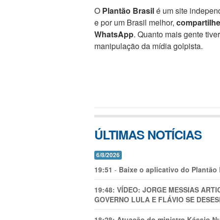
O
Plantão Brasil
é um site independ
e por um Brasil melhor,
compartilh
WhatsApp
. Quanto mais gente tive
manipulação da mídia golpista.
ÚLTIMAS NOTÍCIAS
6/8/2026
19:51
-
Baixe o aplicativo do Plantão
19:48:
VÍDEO: JORGE MESSIAS AR
GOVERNO LULA E FLÁVIO SE DESES
18:28:
Atuação do ministro Kássio Nu