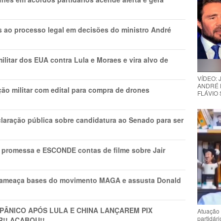
os ao processo legal em decisões do ministro André
litar dos EUA contra Lula e Moraes e vira alvo de
VÍDEO:
ANDRÉ 
ão militar com edital para compra de drones
FLÁVIO
laração pública sobre candidatura ao Senado para ser
promessa e ESCONDE contas de filme sobre Jair
 ameaça bases do movimento MAGA e assusta Donald
 PÂNlCO APÓS LULA E CHINA LANÇAREM PIX
Atuação 
partidár
R!! ACABOU!!