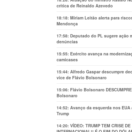
crítica de Reinaldo Azevedo
18:18:
Míriam Leitão alerta para risc
Mendonça
17:58:
Deputado do PL sugere ação mi
denúncias
15:55:
Exército avança na modernizaç
camicases
15:44:
Alfredo Gaspar descumpre dec
vice de Flávio Bolsonaro
15:06:
Flávio Bolsonaro DESCUMPRE 
Bolsonaro
14:52:
Avanço da esquerda nos EUA
Trump
14:20:
VÍDEO: TRUMP TEM CRlSE DE
INTERNACIONAL!! É O FIM DO DÓLA