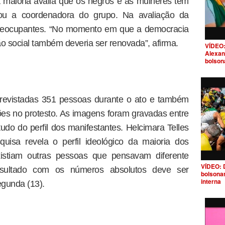
 maioria avalia que os negros e as mulheres têm
velou a coordenadora do grupo. Na avaliação da
o preocupantes. “No momento em que a democracia
o social também deveria ser renovada”, afirma.
VÍDEO:
Alexan
bolson
trevistadas 351 pessoas durante o ato e também
ções no protesto. As imagens foram gravadas entre
tudo do perfil dos manifestantes. Helcimara Telles
uisa revela o perfil ideológico da maioria dos
xistiam outras pessoas que pensavam diferente
VÍDEO: 
resultado com os números absolutos deve ser
bolsona
interna
egunda (13).