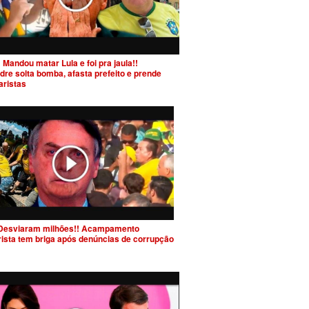
 Mandou matar Lula e foi pra jaula!!
dre solta bomba, afasta prefeito e prende
aristas
Desviaram milhões!! Acampamento
rista tem briga após denúncias de corrupção