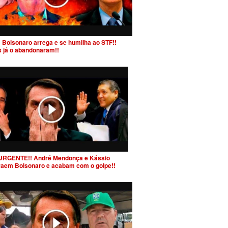
 Bolsonaro arrega e se humilha ao STF!!
s já o abandonaram!!
URGENTE!! André Mendonça e Kássio
raem Bolsonaro e acabam com o golpe!!