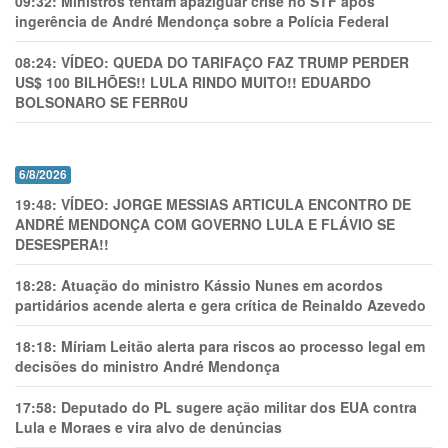
09:32:
Ministros tentam apaziguar crise no STF apos
ingerência de André Mendonça sobre a Polícia Federal
08:24:
VÍDEO: QUEDA DO TARIFAÇO FAZ TRUMP PERDER
US$ 100 BILHÕES!! LULA RINDO MUITO!! EDUARDO
BOLSONARO SE FERR0U
6/8/2026
19:48:
VÍDEO: JORGE MESSIAS ARTICULA ENCONTRO DE
ANDRÉ MENDONÇA COM GOVERNO LULA E FLÁVIO SE
DESESPERA!!
18:28:
Atuação do ministro Kássio Nunes em acordos
partidários acende alerta e gera crítica de Reinaldo Azevedo
18:18:
Míriam Leitão alerta para riscos ao processo legal em
decisões do ministro André Mendonça
17:58:
Deputado do PL sugere ação militar dos EUA contra
Lula e Moraes e vira alvo de denúncias