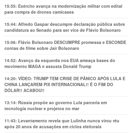
15:55:
Exército avança na modernização militar com edital
para compra de drones camicases
15:44:
Alfredo Gaspar descumpre declaração pública sobre
candidatura ao Senado para ser vice de Flávio Bolsonaro
15:06:
Flávio Bolsonaro DESCUMPRE promessa e ESCONDE
contas de filme sobre Jair Bolsonaro
14:52:
Avanço da esquerda nos EUA ameaça bases do
movimento MAGA e assusta Donald Trump
14:20:
VÍDEO: TRUMP TEM CRlSE DE PÂNlCO APÓS LULA E
CHINA LANÇAREM PIX INTERNACIONAL!! É O FIM DO
DÓLAR!! ACABOU!!
13:14:
Rússia propõe ao governo Lula parceria em
tecnologia nuclear e projetos no mar
11:43:
Levantamento revela que Lulinha nunca virou réu
após 20 anos de acusações em ciclos eleitorais