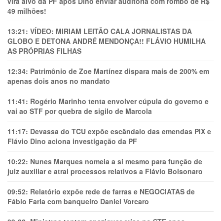
vira alvo da PF após Dino enviar auditoria com rombo de R$
49 milhões!
13:21:
VÍDEO: MIRIAM LEITÃO CALA JORNALISTAS DA
GLOBO E DETONA ANDRÉ MENDONÇA!! FLÁVIO HUMILHA
AS PRÓPRIAS FILHAS
12:34:
Patrimônio de Zoe Martínez dispara mais de 200% em
apenas dois anos no mandato
11:41:
Rogério Marinho tenta envolver cúpula do governo e
vai ao STF por quebra de sigilo de Marcola
11:17:
Devassa do TCU expõe escândalo das emendas PIX e
Flávio Dino aciona investigação da PF
10:22:
Nunes Marques nomeia a si mesmo para função de
juiz auxiliar e atrai processos relativos a Flávio Bolsonaro
09:52:
Relatório expõe rede de farras e NEGOCIATAS de
Fábio Faria com banqueiro Daniel Vorcaro