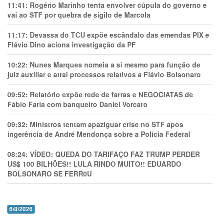
11:41:
Rogério Marinho tenta envolver cúpula do governo e
vai ao STF por quebra de sigilo de Marcola
11:17:
Devassa do TCU expõe escândalo das emendas PIX e
Flávio Dino aciona investigação da PF
10:22:
Nunes Marques nomeia a si mesmo para função de
juiz auxiliar e atrai processos relativos a Flávio Bolsonaro
09:52:
Relatório expõe rede de farras e NEGOCIATAS de
Fábio Faria com banqueiro Daniel Vorcaro
09:32:
Ministros tentam apaziguar crise no STF apos
ingerência de André Mendonça sobre a Polícia Federal
08:24:
VÍDEO: QUEDA DO TARIFAÇO FAZ TRUMP PERDER
US$ 100 BILHÕES!! LULA RINDO MUITO!! EDUARDO
BOLSONARO SE FERR0U
6/8/2026