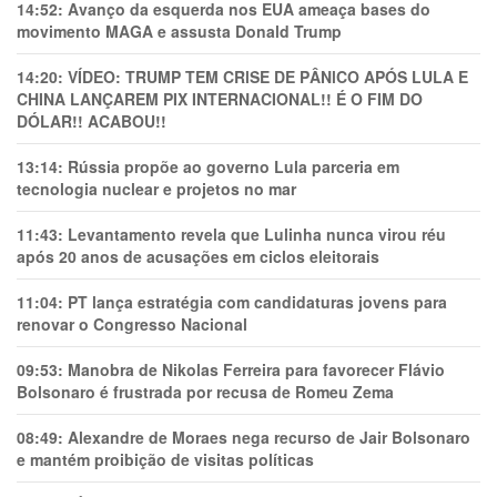
14:52:
Avanço da esquerda nos EUA ameaça bases do
movimento MAGA e assusta Donald Trump
14:20:
VÍDEO: TRUMP TEM CRlSE DE PÂNlCO APÓS LULA E
CHINA LANÇAREM PIX INTERNACIONAL!! É O FIM DO
DÓLAR!! ACABOU!!
13:14:
Rússia propõe ao governo Lula parceria em
tecnologia nuclear e projetos no mar
11:43:
Levantamento revela que Lulinha nunca virou réu
após 20 anos de acusações em ciclos eleitorais
11:04:
PT lança estratégia com candidaturas jovens para
renovar o Congresso Nacional
09:53:
Manobra de Nikolas Ferreira para favorecer Flávio
Bolsonaro é frustrada por recusa de Romeu Zema
08:49:
Alexandre de Moraes nega recurso de Jair Bolsonaro
e mantém proibição de visitas políticas