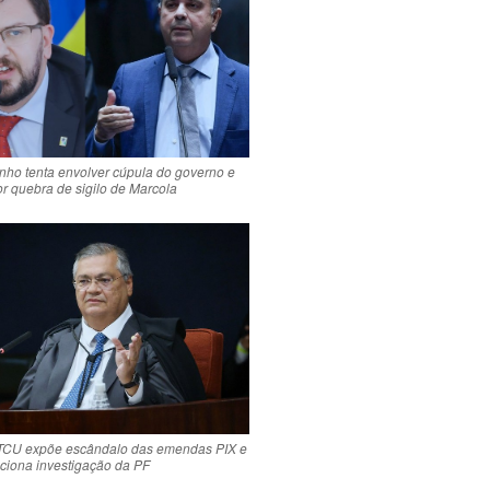
nho tenta envolver cúpula do governo e
or quebra de sigilo de Marcola
TCU expõe escândalo das emendas PIX e
aciona investigação da PF