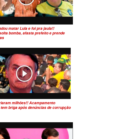
ou matar Lula e foi pra jaula!!
olta bomba, afasta prefeito e prende
tas
viaram milhões!! Acampamento
 tem briga após denúncias de corrupção