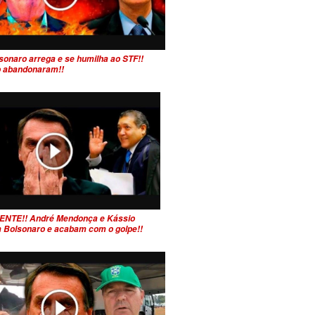
sonaro arrega e se humilha ao STF!!
 o abandonaram!!
ENTE!! André Mendonça e Kássio
 Bolsonaro e acabam com o golpe!!