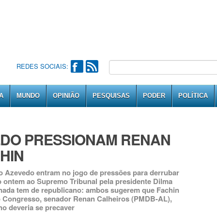
REDES SOCIAIS:
A
MUNDO
OPINIÃO
PESQUISAS
PODER
POLÍTICA
LDO PRESSIONAM RENAN
HIN
do Azevedo entram no jogo de pressões para derrubar
do ontem ao Supremo Tribunal pela presidente Dilma
 nada tem de republicano: ambos sugerem que Fachin
 do Congresso, senador Renan Calheiros (PMDB-AL),
no deveria se precaver