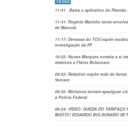
7/8/2026
11:41
-
Baixe o aplicativo do Plantão
11:41:
Rogério Marinho tenta envolve
de Marcola
11:17:
Devassa do TCU expõe escânda
investigação da PF
10:22:
Nunes Marques nomeia a si mes
relativos a Flávio Bolsonaro
09:52:
Relatório expõe rede de farra
Vorcaro
09:32:
Ministros tentam apaziguar c
a Polícia Federal
08:24:
VÍDEO: QUEDA DO TARIFAÇO 
MUITO!! EDUARDO BOLSONARO SE 