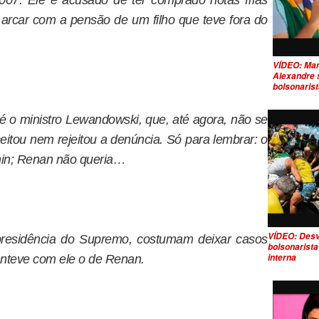
2007. Ele é acusado de ter comprado notas frias
 arcar com a pensão de um filho que teve fora do
VÍDEO: Mand
Alexandre s
bolsonaris
é o ministro Lewandowski, que, até agora, não se
itou nem rejeitou a denúncia. Só para lembrar: o
hin; Renan não queria…
VÍDEO: Des
presidência do Supremo, costumam deixar casos
bolsonarista
interna
nteve com ele o de Renan.