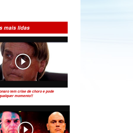
s mais lidas
onaro tem crise de choro e pode
 qualquer momento!!