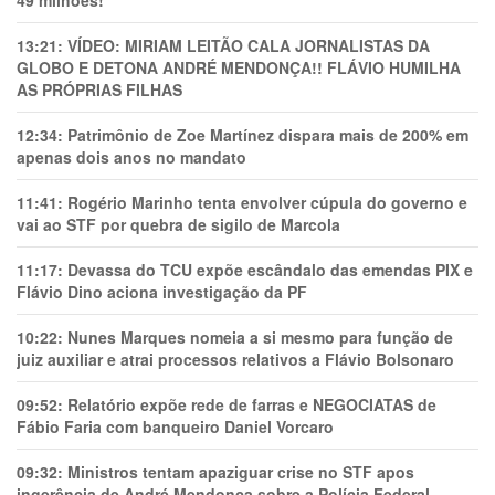
49 milhões!
13:21:
VÍDEO: MIRIAM LEITÃO CALA JORNALISTAS DA
GLOBO E DETONA ANDRÉ MENDONÇA!! FLÁVIO HUMILHA
AS PRÓPRIAS FILHAS
12:34:
Patrimônio de Zoe Martínez dispara mais de 200% em
apenas dois anos no mandato
11:41:
Rogério Marinho tenta envolver cúpula do governo e
vai ao STF por quebra de sigilo de Marcola
11:17:
Devassa do TCU expõe escândalo das emendas PIX e
Flávio Dino aciona investigação da PF
10:22:
Nunes Marques nomeia a si mesmo para função de
juiz auxiliar e atrai processos relativos a Flávio Bolsonaro
09:52:
Relatório expõe rede de farras e NEGOCIATAS de
Fábio Faria com banqueiro Daniel Vorcaro
09:32:
Ministros tentam apaziguar crise no STF apos
ingerência de André Mendonça sobre a Polícia Federal