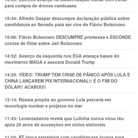
para compra de drones camicases
15:44:
Alfredo Gaspar descumpre declaração pública sobre
candidatura ao Senado para ser vice de Flávio Bolsonaro
15:06:
Flávio Bolsonaro DESCUMPRE promessa e ESCONDE
contas de filme sobre Jair Bolsonaro
14:52:
Avanço da esquerda nos EUA ameaça bases do
movimento MAGA e assusta Donald Trump
14:20:
VÍDEO: TRUMP TEM CRlSE DE PÂNlCO APÓS LULA E
CHINA LANÇAREM PIX INTERNACIONAL!! É O FIM DO
DÓLAR!! ACABOU!!
13:14:
Rússia propõe ao governo Lula parceria em
tecnologia nuclear e projetos no mar
11:43:
Levantamento revela que Lulinha nunca virou réu
após 20 anos de acusações em ciclos eleitorais
11:04:
PT lança estratégia com candidaturas jovens para