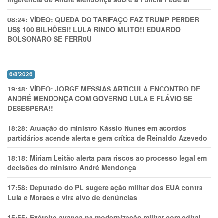
08:24:
VÍDEO: QUEDA DO TARIFAÇO FAZ TRUMP PERDER
US$ 100 BILHÕES!! LULA RINDO MUITO!! EDUARDO
BOLSONARO SE FERR0U
6/8/2026
19:48:
VÍDEO: JORGE MESSIAS ARTICULA ENCONTRO DE
ANDRÉ MENDONÇA COM GOVERNO LULA E FLÁVIO SE
DESESPERA!!
18:28:
Atuação do ministro Kássio Nunes em acordos
partidários acende alerta e gera crítica de Reinaldo Azevedo
18:18:
Míriam Leitão alerta para riscos ao processo legal em
decisões do ministro André Mendonça
17:58:
Deputado do PL sugere ação militar dos EUA contra
Lula e Moraes e vira alvo de denúncias
15:55:
Exército avança na modernização militar com edital