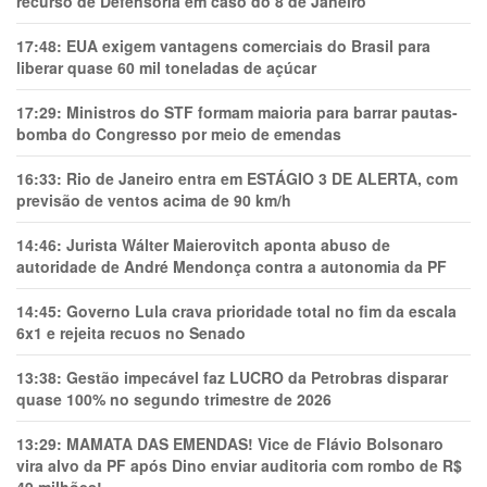
recurso de Defensoria em caso do 8 de Janeiro
17:48:
EUA exigem vantagens comerciais do Brasil para
liberar quase 60 mil toneladas de açúcar
17:29:
Ministros do STF formam maioria para barrar pautas-
bomba do Congresso por meio de emendas
16:33:
Rio de Janeiro entra em ESTÁGIO 3 DE ALERTA, com
previsão de ventos acima de 90 km/h
14:46:
Jurista Wálter Maierovitch aponta abuso de
autoridade de André Mendonça contra a autonomia da PF
14:45:
Governo Lula crava prioridade total no fim da escala
6x1 e rejeita recuos no Senado
13:38:
Gestão impecável faz LUCRO da Petrobras disparar
quase 100% no segundo trimestre de 2026
13:29:
MAMATA DAS EMENDAS! Vice de Flávio Bolsonaro
vira alvo da PF após Dino enviar auditoria com rombo de R$