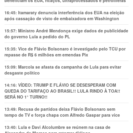
beneficiam os EUA, ricaços, ultraprocessados e petrolíferas
16:45:
Itamaraty denuncia interferência dos EUA na eleição
após cassação de visto de embaixadora em Washington
15:57:
Ministro André Mendonça exige dados de publicidade
do governo Lula a pedido do PL
15:35:
Vice de Flávio Bolsonaro é investigado pelo TCU por
repasse de R$ 6 milhões em emendas Pix
15:09:
Marcola se afasta da campanha de Lula para evitar
desgaste político
14:16:
VÍDEO: TRUMP E FLÁVIO SE DESESPERAM COM
QUEDA DO TARIFAÇO AO BRASIL!! LULA RINDO À TOA!!
SERÁ NO 1° TURNO!!
13:49:
Recusa de partidos deixa Flávio Bolsonaro sem
tempo de TV e força chapa com Alfredo Gaspar para vice
13:40:
Lula e Davi Alcolumbre se reúnem na casa de
Alexandre de Moraes para retomar diálogo