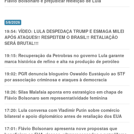
Flávio Bolsonaro e prejudicar reeleição de Lula
5/8/2026
19:54:
VÍDEO: LULA DESPEDAÇA TRUMP E ESMAGA MILEI
APÓS ATAQUES!! RESPEITEM O BRASIL!! RETALIAÇÃO
SERÁ BRUTAL!!!
19:15:
Recuperação da Petrobras no governo Lula garante
marca histórica de refino e alta na produção de petróleo
19:02:
PGR denuncia blogueiro Oswaldo Eustáquio ao STF
por associação criminosa e ataques à democracia
18:26:
Silas Malafaia aponta erro estratégico em chapa de
Flávio Bolsonaro sem representatividade feminina
17:20:
Lula conversa com Vladimir Putin sobre comércio
bilateral e apoio diplomático antes de retaliação dos EUA
17:01:
Flávio Bolsonaro apresenta nove propostas que