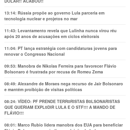
DÓLAR!! ACABOU!!
13:14:
Rússia propõe ao governo Lula parceria em
tecnologia nuclear e projetos no mar
11:43:
Levantamento revela que Lulinha nunca virou réu
após 20 anos de acusações em ciclos eleitorais
11:04:
PT lança estratégia com candidaturas jovens para
renovar o Congresso Nacional
09:53:
Manobra de Nikolas Ferreira para favorecer Flávio
Bolsonaro é frustrada por recusa de Romeu Zema
08:49:
Alexandre de Moraes nega recurso de Jair Bolsonaro
e mantém proibição de visitas políticas
08:24:
VÍDEO: PF PRENDE TERR0RlSTAS B0LSONARlSTAS
QUE QUERIAM EXPL0DlR LULA E O STF!!! A MANDO DE
FLÁVIO!!!
08:01:
Marco Rubio lidera manobra dos EUA para beneficiar