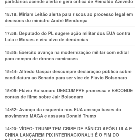
partidários acende alerta e gera crítica de Reinaldo Azevedo
18:18:
Míriam Leitão alerta para riscos ao processo legal em
decisões do ministro André Mendonça
17:58:
Deputado do PL sugere ação militar dos EUA contra
Lula e Moraes e vira alvo de denúncias
15:55:
Exército avança na modernização militar com edital
para compra de drones camicases
15:44:
Alfredo Gaspar descumpre declaração pública sobre
candidatura ao Senado para ser vice de Flávio Bolsonaro
15:06:
Flávio Bolsonaro DESCUMPRE promessa e ESCONDE
contas de filme sobre Jair Bolsonaro
14:52:
Avanço da esquerda nos EUA ameaça bases do
movimento MAGA e assusta Donald Trump
14:20:
VÍDEO: TRUMP TEM CRlSE DE PÂNlCO APÓS LULA E
CHINA LANÇAREM PIX INTERNACIONAL!! É O FIM DO