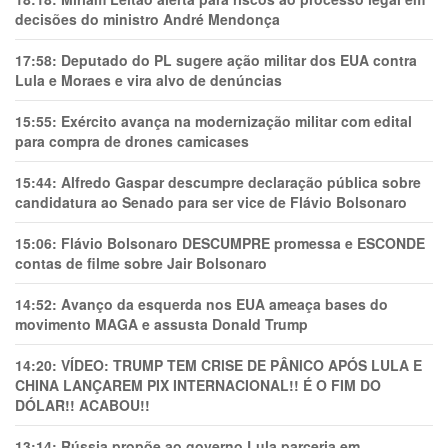
decisões do ministro André Mendonça
17:58:
Deputado do PL sugere ação militar dos EUA contra
Lula e Moraes e vira alvo de denúncias
15:55:
Exército avança na modernização militar com edital
para compra de drones camicases
15:44:
Alfredo Gaspar descumpre declaração pública sobre
candidatura ao Senado para ser vice de Flávio Bolsonaro
15:06:
Flávio Bolsonaro DESCUMPRE promessa e ESCONDE
contas de filme sobre Jair Bolsonaro
14:52:
Avanço da esquerda nos EUA ameaça bases do
movimento MAGA e assusta Donald Trump
14:20:
VÍDEO: TRUMP TEM CRlSE DE PÂNlCO APÓS LULA E
CHINA LANÇAREM PIX INTERNACIONAL!! É O FIM DO
DÓLAR!! ACABOU!!
13:14:
Rússia propõe ao governo Lula parceria em