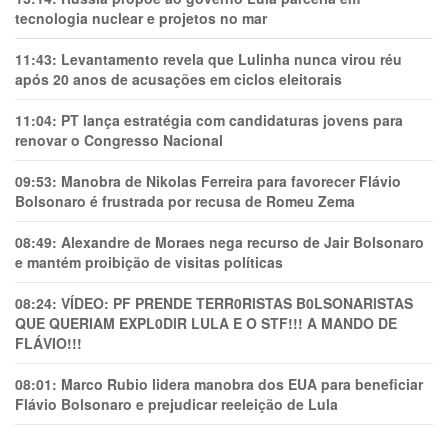
tecnologia nuclear e projetos no mar
11:43:
Levantamento revela que Lulinha nunca virou réu
após 20 anos de acusações em ciclos eleitorais
11:04:
PT lança estratégia com candidaturas jovens para
renovar o Congresso Nacional
09:53:
Manobra de Nikolas Ferreira para favorecer Flávio
Bolsonaro é frustrada por recusa de Romeu Zema
08:49:
Alexandre de Moraes nega recurso de Jair Bolsonaro
e mantém proibição de visitas políticas
08:24:
VÍDEO: PF PRENDE TERR0RlSTAS B0LSONARlSTAS
QUE QUERIAM EXPL0DlR LULA E O STF!!! A MANDO DE
FLÁVIO!!!
08:01:
Marco Rubio lidera manobra dos EUA para beneficiar
Flávio Bolsonaro e prejudicar reeleição de Lula