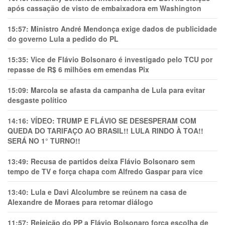
após cassação de visto de embaixadora em Washington
15:57:
Ministro André Mendonça exige dados de publicidade
do governo Lula a pedido do PL
15:35:
Vice de Flávio Bolsonaro é investigado pelo TCU por
repasse de R$ 6 milhões em emendas Pix
15:09:
Marcola se afasta da campanha de Lula para evitar
desgaste político
14:16:
VÍDEO: TRUMP E FLÁVIO SE DESESPERAM COM
QUEDA DO TARIFAÇO AO BRASIL!! LULA RINDO À TOA!!
SERÁ NO 1° TURNO!!
13:49:
Recusa de partidos deixa Flávio Bolsonaro sem
tempo de TV e força chapa com Alfredo Gaspar para vice
13:40:
Lula e Davi Alcolumbre se reúnem na casa de
Alexandre de Moraes para retomar diálogo
11:57:
Rejeição do PP a Flávio Bolsonaro força escolha de