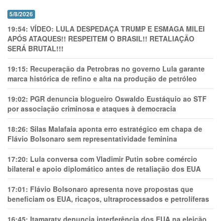
5/8/2026
19:54:
VÍDEO: LULA DESPEDAÇA TRUMP E ESMAGA MILEI
APÓS ATAQUES!! RESPEITEM O BRASIL!! RETALIAÇÃO
SERÁ BRUTAL!!!
19:15:
Recuperação da Petrobras no governo Lula garante
marca histórica de refino e alta na produção de petróleo
19:02:
PGR denuncia blogueiro Oswaldo Eustáquio ao STF
por associação criminosa e ataques à democracia
18:26:
Silas Malafaia aponta erro estratégico em chapa de
Flávio Bolsonaro sem representatividade feminina
17:20:
Lula conversa com Vladimir Putin sobre comércio
bilateral e apoio diplomático antes de retaliação dos EUA
17:01:
Flávio Bolsonaro apresenta nove propostas que
beneficiam os EUA, ricaços, ultraprocessados e petrolíferas
16:45:
Itamaraty denuncia interferência dos EUA na eleição