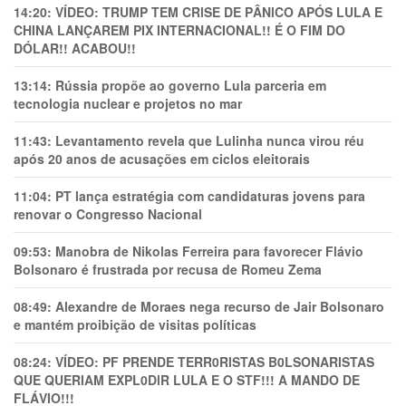
14:20:
VÍDEO: TRUMP TEM CRlSE DE PÂNlCO APÓS LULA E
CHINA LANÇAREM PIX INTERNACIONAL!! É O FIM DO
DÓLAR!! ACABOU!!
13:14:
Rússia propõe ao governo Lula parceria em
tecnologia nuclear e projetos no mar
11:43:
Levantamento revela que Lulinha nunca virou réu
após 20 anos de acusações em ciclos eleitorais
11:04:
PT lança estratégia com candidaturas jovens para
renovar o Congresso Nacional
09:53:
Manobra de Nikolas Ferreira para favorecer Flávio
Bolsonaro é frustrada por recusa de Romeu Zema
08:49:
Alexandre de Moraes nega recurso de Jair Bolsonaro
e mantém proibição de visitas políticas
08:24:
VÍDEO: PF PRENDE TERR0RlSTAS B0LSONARlSTAS
QUE QUERIAM EXPL0DlR LULA E O STF!!! A MANDO DE
FLÁVIO!!!