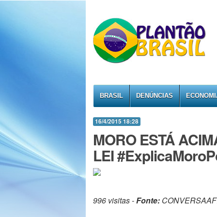
BRASIL
DENÚNCIAS
ECONOMI
16/4/2015 18:28
MORO ESTÁ ACIMA
LEI #ExplicaMoro
996 visitas -
Fonte:
CONVERSAAF