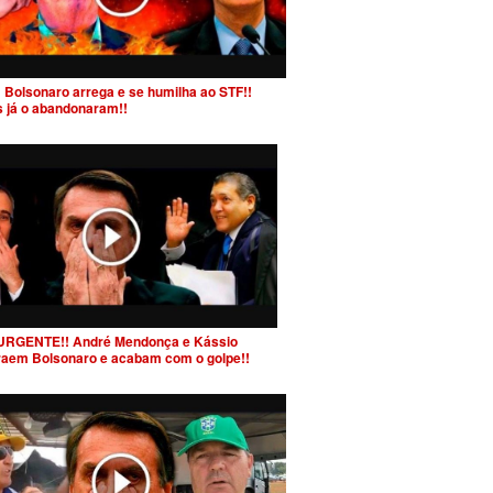
 Bolsonaro arrega e se humilha ao STF!!
s já o abandonaram!!
URGENTE!! André Mendonça e Kássio
raem Bolsonaro e acabam com o golpe!!