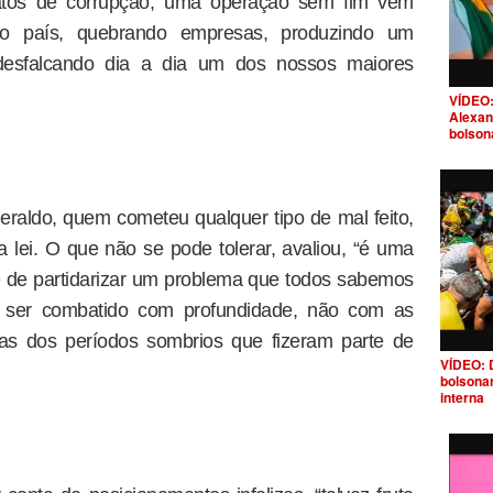
 atos de corrupção, uma operação sem fim vem
ao país, quebrando empresas, produzindo um
desfalcando dia a dia um dos nossos maiores
VÍDEO:
Alexan
bolson
raldo, quem cometeu qualquer tipo de mal feito,
a lei. O que não se pode tolerar, avaliou, “é uma
e de partidarizar um problema que todos sabemos
e ser combatido com profundidade, não com as
as dos períodos sombrios que fizeram parte de
VÍDEO: 
bolsona
interna