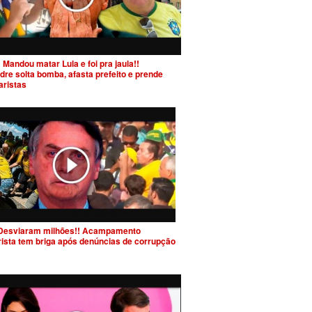
 Mandou matar Lula e foi pra jaula!!
dre solta bomba, afasta prefeito e prende
aristas
Desviaram milhões!! Acampamento
rista tem briga após denúncias de corrupção