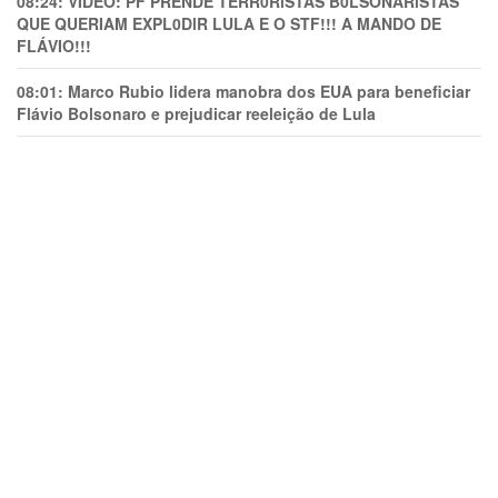
08:24:
VÍDEO: PF PRENDE TERR0RlSTAS B0LSONARlSTAS
QUE QUERIAM EXPL0DlR LULA E O STF!!! A MANDO DE
FLÁVIO!!!
08:01:
Marco Rubio lidera manobra dos EUA para beneficiar
Flávio Bolsonaro e prejudicar reeleição de Lula