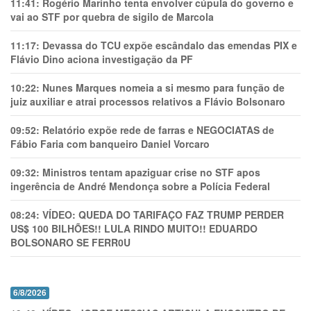
11:41:
Rogério Marinho tenta envolver cúpula do governo e
vai ao STF por quebra de sigilo de Marcola
11:17:
Devassa do TCU expõe escândalo das emendas PIX e
Flávio Dino aciona investigação da PF
10:22:
Nunes Marques nomeia a si mesmo para função de
juiz auxiliar e atrai processos relativos a Flávio Bolsonaro
09:52:
Relatório expõe rede de farras e NEGOCIATAS de
Fábio Faria com banqueiro Daniel Vorcaro
09:32:
Ministros tentam apaziguar crise no STF apos
ingerência de André Mendonça sobre a Polícia Federal
08:24:
VÍDEO: QUEDA DO TARIFAÇO FAZ TRUMP PERDER
US$ 100 BILHÕES!! LULA RINDO MUITO!! EDUARDO
BOLSONARO SE FERR0U
6/8/2026