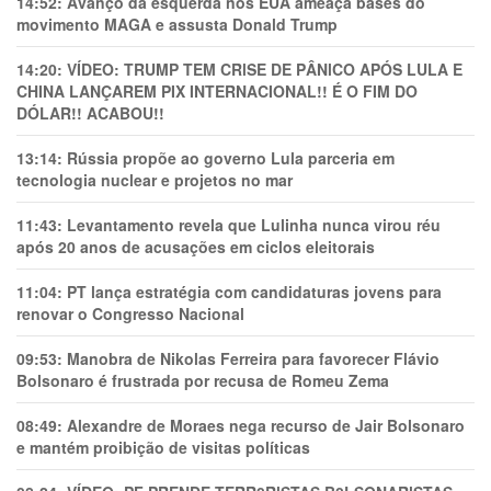
14:52:
Avanço da esquerda nos EUA ameaça bases do
movimento MAGA e assusta Donald Trump
14:20:
VÍDEO: TRUMP TEM CRlSE DE PÂNlCO APÓS LULA E
CHINA LANÇAREM PIX INTERNACIONAL!! É O FIM DO
DÓLAR!! ACABOU!!
13:14:
Rússia propõe ao governo Lula parceria em
tecnologia nuclear e projetos no mar
11:43:
Levantamento revela que Lulinha nunca virou réu
após 20 anos de acusações em ciclos eleitorais
11:04:
PT lança estratégia com candidaturas jovens para
renovar o Congresso Nacional
09:53:
Manobra de Nikolas Ferreira para favorecer Flávio
Bolsonaro é frustrada por recusa de Romeu Zema
08:49:
Alexandre de Moraes nega recurso de Jair Bolsonaro
e mantém proibição de visitas políticas