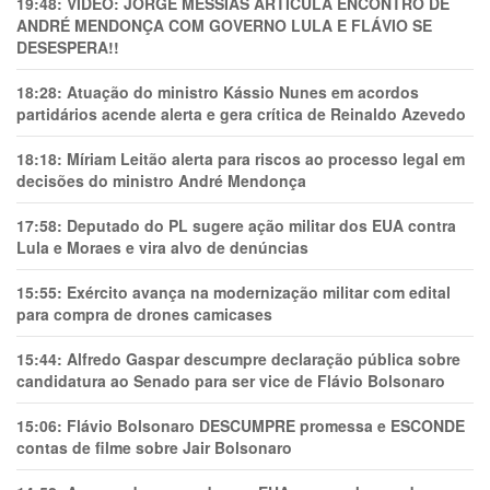
19:48:
VÍDEO: JORGE MESSIAS ARTICULA ENCONTRO DE
ANDRÉ MENDONÇA COM GOVERNO LULA E FLÁVIO SE
DESESPERA!!
18:28:
Atuação do ministro Kássio Nunes em acordos
partidários acende alerta e gera crítica de Reinaldo Azevedo
18:18:
Míriam Leitão alerta para riscos ao processo legal em
decisões do ministro André Mendonça
17:58:
Deputado do PL sugere ação militar dos EUA contra
Lula e Moraes e vira alvo de denúncias
15:55:
Exército avança na modernização militar com edital
para compra de drones camicases
15:44:
Alfredo Gaspar descumpre declaração pública sobre
candidatura ao Senado para ser vice de Flávio Bolsonaro
15:06:
Flávio Bolsonaro DESCUMPRE promessa e ESCONDE
contas de filme sobre Jair Bolsonaro