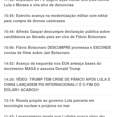
Lula e Moraes e vira alvo de denúncias
15:55:
Exército avança na modernização militar com edital
para compra de drones camicases
15:44:
Alfredo Gaspar descumpre declaração pública sobre
candidatura ao Senado para ser vice de Flávio Bolsonaro
15:06:
Flávio Bolsonaro DESCUMPRE promessa e ESCONDE
contas de filme sobre Jair Bolsonaro
14:52:
Avanço da esquerda nos EUA ameaça bases do
movimento MAGA e assusta Donald Trump
14:20:
VÍDEO: TRUMP TEM CRlSE DE PÂNlCO APÓS LULA E
CHINA LANÇAREM PIX INTERNACIONAL!! É O FIM DO
DÓLAR!! ACABOU!!
13:14:
Rússia propõe ao governo Lula parceria em
tecnologia nuclear e projetos no mar
11:43:
Levantamento revela que Lulinha nunca virou réu