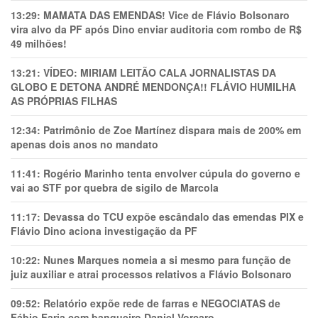
13:29:
MAMATA DAS EMENDAS! Vice de Flávio Bolsonaro
vira alvo da PF após Dino enviar auditoria com rombo de R$
49 milhões!
13:21:
VÍDEO: MIRIAM LEITÃO CALA JORNALISTAS DA
GLOBO E DETONA ANDRÉ MENDONÇA!! FLÁVIO HUMILHA
AS PRÓPRIAS FILHAS
12:34:
Patrimônio de Zoe Martínez dispara mais de 200% em
apenas dois anos no mandato
11:41:
Rogério Marinho tenta envolver cúpula do governo e
vai ao STF por quebra de sigilo de Marcola
11:17:
Devassa do TCU expõe escândalo das emendas PIX e
Flávio Dino aciona investigação da PF
10:22:
Nunes Marques nomeia a si mesmo para função de
juiz auxiliar e atrai processos relativos a Flávio Bolsonaro
09:52:
Relatório expõe rede de farras e NEGOCIATAS de
Fábio Faria com banqueiro Daniel Vorcaro