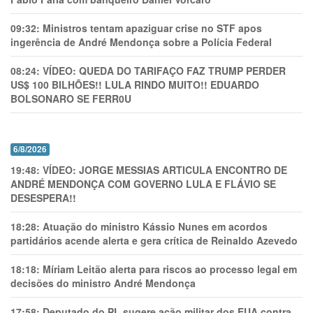
09:32:
Ministros tentam apaziguar crise no STF apos
ingerência de André Mendonça sobre a Polícia Federal
08:24:
VÍDEO: QUEDA DO TARIFAÇO FAZ TRUMP PERDER
US$ 100 BILHÕES!! LULA RINDO MUITO!! EDUARDO
BOLSONARO SE FERR0U
6/8/2026
19:48:
VÍDEO: JORGE MESSIAS ARTICULA ENCONTRO DE
ANDRÉ MENDONÇA COM GOVERNO LULA E FLÁVIO SE
DESESPERA!!
18:28:
Atuação do ministro Kássio Nunes em acordos
partidários acende alerta e gera crítica de Reinaldo Azevedo
18:18:
Míriam Leitão alerta para riscos ao processo legal em
decisões do ministro André Mendonça
17:58:
Deputado do PL sugere ação militar dos EUA contra