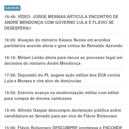
6/8/2026
19:48:
VÍDEO: JORGE MESSIAS ARTICULA ENCONTRO DE
ANDRÉ MENDONÇA COM GOVERNO LULA E FLÁVIO SE
DESESPERA!!
18:28:
Atuação do ministro Kássio Nunes em acordos
partidários acende alerta e gera crítica de Reinaldo Azevedo
18:18:
Míriam Leitão alerta para riscos ao processo legal em
decisões do ministro André Mendonça
17:58:
Deputado do PL sugere ação militar dos EUA contra
Lula e Moraes e vira alvo de denúncias
15:55:
Exército avança na modernização militar com edital
para compra de drones camicases
15:44:
Alfredo Gaspar descumpre declaração pública sobre
candidatura ao Senado para ser vice de Flávio Bolsonaro
15:06:
Flávio Bolsonaro DESCUMPRE promessa e ESCONDE