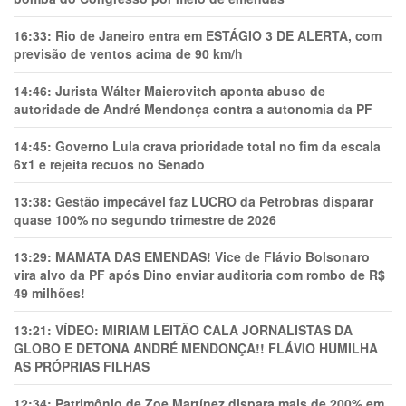
16:33:
Rio de Janeiro entra em ESTÁGIO 3 DE ALERTA, com
previsão de ventos acima de 90 km/h
14:46:
Jurista Wálter Maierovitch aponta abuso de
autoridade de André Mendonça contra a autonomia da PF
14:45:
Governo Lula crava prioridade total no fim da escala
6x1 e rejeita recuos no Senado
13:38:
Gestão impecável faz LUCRO da Petrobras disparar
quase 100% no segundo trimestre de 2026
13:29:
MAMATA DAS EMENDAS! Vice de Flávio Bolsonaro
vira alvo da PF após Dino enviar auditoria com rombo de R$
49 milhões!
13:21:
VÍDEO: MIRIAM LEITÃO CALA JORNALISTAS DA
GLOBO E DETONA ANDRÉ MENDONÇA!! FLÁVIO HUMILHA
AS PRÓPRIAS FILHAS
12:34:
Patrimônio de Zoe Martínez dispara mais de 200% em