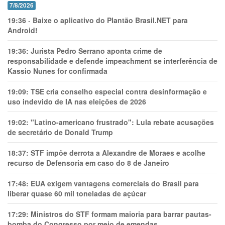
7/8/2026
19:36
-
Baixe o aplicativo do Plantão Brasil.NET para
Android!
19:36:
Jurista Pedro Serrano aponta crime de
responsabilidade e defende impeachment se interferência de
Kassio Nunes for confirmada
19:09:
TSE cria conselho especial contra desinformação e
uso indevido de IA nas eleições de 2026
19:02:
"Latino-americano frustrado": Lula rebate acusações
de secretário de Donald Trump
18:37:
STF impõe derrota a Alexandre de Moraes e acolhe
recurso de Defensoria em caso do 8 de Janeiro
17:48:
EUA exigem vantagens comerciais do Brasil para
liberar quase 60 mil toneladas de açúcar
17:29:
Ministros do STF formam maioria para barrar pautas-
bomba do Congresso por meio de emendas