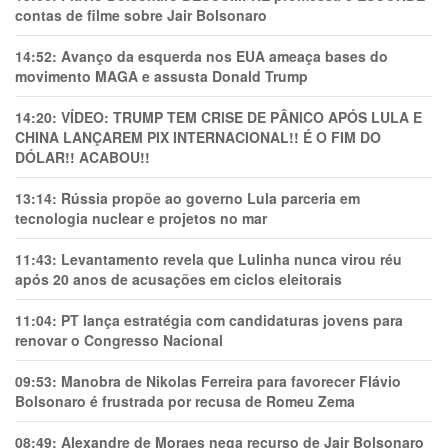
contas de filme sobre Jair Bolsonaro
14:52:
Avanço da esquerda nos EUA ameaça bases do
movimento MAGA e assusta Donald Trump
14:20:
VÍDEO: TRUMP TEM CRlSE DE PÂNlCO APÓS LULA E
CHINA LANÇAREM PIX INTERNACIONAL!! É O FIM DO
DÓLAR!! ACABOU!!
13:14:
Rússia propõe ao governo Lula parceria em
tecnologia nuclear e projetos no mar
11:43:
Levantamento revela que Lulinha nunca virou réu
após 20 anos de acusações em ciclos eleitorais
11:04:
PT lança estratégia com candidaturas jovens para
renovar o Congresso Nacional
09:53:
Manobra de Nikolas Ferreira para favorecer Flávio
Bolsonaro é frustrada por recusa de Romeu Zema
08:49:
Alexandre de Moraes nega recurso de Jair Bolsonaro