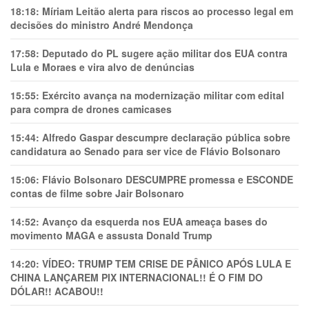
18:18:
Míriam Leitão alerta para riscos ao processo legal em
decisões do ministro André Mendonça
17:58:
Deputado do PL sugere ação militar dos EUA contra
Lula e Moraes e vira alvo de denúncias
15:55:
Exército avança na modernização militar com edital
para compra de drones camicases
15:44:
Alfredo Gaspar descumpre declaração pública sobre
candidatura ao Senado para ser vice de Flávio Bolsonaro
15:06:
Flávio Bolsonaro DESCUMPRE promessa e ESCONDE
contas de filme sobre Jair Bolsonaro
14:52:
Avanço da esquerda nos EUA ameaça bases do
movimento MAGA e assusta Donald Trump
14:20:
VÍDEO: TRUMP TEM CRlSE DE PÂNlCO APÓS LULA E
CHINA LANÇAREM PIX INTERNACIONAL!! É O FIM DO
DÓLAR!! ACABOU!!