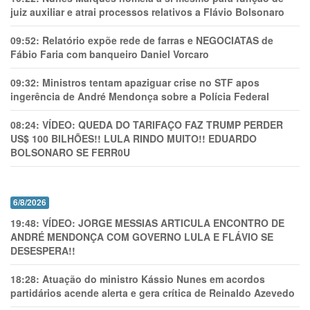
juiz auxiliar e atrai processos relativos a Flávio Bolsonaro
09:52:
Relatório expõe rede de farras e NEGOCIATAS de
Fábio Faria com banqueiro Daniel Vorcaro
09:32:
Ministros tentam apaziguar crise no STF apos
ingerência de André Mendonça sobre a Polícia Federal
08:24:
VÍDEO: QUEDA DO TARIFAÇO FAZ TRUMP PERDER
US$ 100 BILHÕES!! LULA RINDO MUITO!! EDUARDO
BOLSONARO SE FERR0U
6/8/2026
19:48:
VÍDEO: JORGE MESSIAS ARTICULA ENCONTRO DE
ANDRÉ MENDONÇA COM GOVERNO LULA E FLÁVIO SE
DESESPERA!!
18:28:
Atuação do ministro Kássio Nunes em acordos
partidários acende alerta e gera crítica de Reinaldo Azevedo