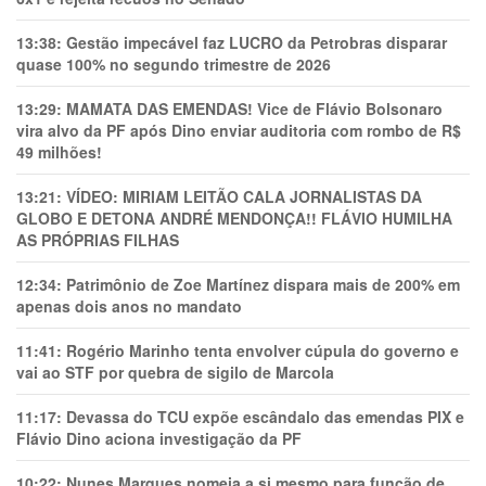
13:38:
Gestão impecável faz LUCRO da Petrobras disparar
quase 100% no segundo trimestre de 2026
13:29:
MAMATA DAS EMENDAS! Vice de Flávio Bolsonaro
vira alvo da PF após Dino enviar auditoria com rombo de R$
49 milhões!
13:21:
VÍDEO: MIRIAM LEITÃO CALA JORNALISTAS DA
GLOBO E DETONA ANDRÉ MENDONÇA!! FLÁVIO HUMILHA
AS PRÓPRIAS FILHAS
12:34:
Patrimônio de Zoe Martínez dispara mais de 200% em
apenas dois anos no mandato
11:41:
Rogério Marinho tenta envolver cúpula do governo e
vai ao STF por quebra de sigilo de Marcola
11:17:
Devassa do TCU expõe escândalo das emendas PIX e
Flávio Dino aciona investigação da PF
10:22:
Nunes Marques nomeia a si mesmo para função de