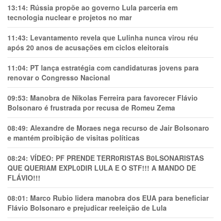
13:14:
Rússia propõe ao governo Lula parceria em
tecnologia nuclear e projetos no mar
11:43:
Levantamento revela que Lulinha nunca virou réu
após 20 anos de acusações em ciclos eleitorais
11:04:
PT lança estratégia com candidaturas jovens para
renovar o Congresso Nacional
09:53:
Manobra de Nikolas Ferreira para favorecer Flávio
Bolsonaro é frustrada por recusa de Romeu Zema
08:49:
Alexandre de Moraes nega recurso de Jair Bolsonaro
e mantém proibição de visitas políticas
08:24:
VÍDEO: PF PRENDE TERR0RlSTAS B0LSONARlSTAS
QUE QUERIAM EXPL0DlR LULA E O STF!!! A MANDO DE
FLÁVIO!!!
08:01:
Marco Rubio lidera manobra dos EUA para beneficiar
Flávio Bolsonaro e prejudicar reeleição de Lula