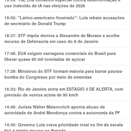
uso indevido de IA nas eleições de 2026
19:02:
"Latino-americano frustrado": Lula rebate acusações
de secretário de Donald Trump
18:37:
STF impõe derrota a Alexandre de Moraes e acolhe
recurso de Defensoria em caso do 8 de Janeiro
17:48:
EUA exigem vantagens comerciais do Brasil para
liberar quase 60 mil toneladas de açúcar
17:29:
Ministros do STF formam maioria para barrar pautas-
bomba do Congresso por meio de emendas
16:33:
Rio de Janeiro entra em ESTÁGIO 3 DE ALERTA, com
previsão de ventos acima de 90 km/h
14:46:
Jurista Wálter Maierovitch aponta abuso de
autoridade de André Mendonça contra a autonomia da PF
14:45:
Governo Lula crava prioridade total no fim da escala
6x1 e rejeita recuos no Senado