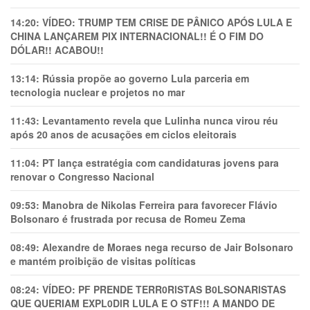
14:20:
VÍDEO: TRUMP TEM CRlSE DE PÂNlCO APÓS LULA E
CHINA LANÇAREM PIX INTERNACIONAL!! É O FIM DO
DÓLAR!! ACABOU!!
13:14:
Rússia propõe ao governo Lula parceria em
tecnologia nuclear e projetos no mar
11:43:
Levantamento revela que Lulinha nunca virou réu
após 20 anos de acusações em ciclos eleitorais
11:04:
PT lança estratégia com candidaturas jovens para
renovar o Congresso Nacional
09:53:
Manobra de Nikolas Ferreira para favorecer Flávio
Bolsonaro é frustrada por recusa de Romeu Zema
08:49:
Alexandre de Moraes nega recurso de Jair Bolsonaro
e mantém proibição de visitas políticas
08:24:
VÍDEO: PF PRENDE TERR0RlSTAS B0LSONARlSTAS
QUE QUERIAM EXPL0DlR LULA E O STF!!! A MANDO DE