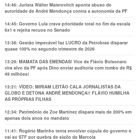
14:46:
Jurista Wálter Maierovitch aponta abuso de
autoridade de André Mendonça contra a autonomia da PF
14:45:
Governo Lula crava prioridade total no fim da escala
6x1 e rejeita recuos no Senado
13:38:
Gestão impecável faz LUCRO da Petrobras disparar
quase 100% no segundo trimestre de 2026
13:29:
MAMATA DAS EMENDAS! Vice de Flávio Bolsonaro
vira alvo da PF após Dino enviar auditoria com rombo de R$
49 milhões!
13:21:
VÍDEO: MIRIAM LEITÃO CALA JORNALISTAS DA
GLOBO E DETONA ANDRÉ MENDONÇA!! FLÁVIO HUMILHA
AS PRÓPRIAS FILHAS
12:34:
Patrimônio de Zoe Martínez dispara mais de 200% em
apenas dois anos no mandato
11:41:
Rogério Marinho tenta envolver cúpula do governo e
vai ao STF por quebra de sigilo de Marcola