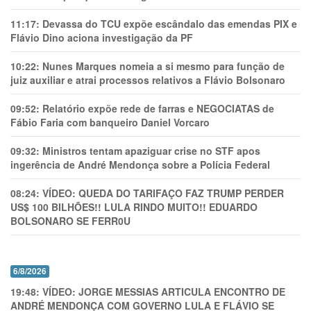
11:17:
Devassa do TCU expõe escândalo das emendas PIX e
Flávio Dino aciona investigação da PF
10:22:
Nunes Marques nomeia a si mesmo para função de
juiz auxiliar e atrai processos relativos a Flávio Bolsonaro
09:52:
Relatório expõe rede de farras e NEGOCIATAS de
Fábio Faria com banqueiro Daniel Vorcaro
09:32:
Ministros tentam apaziguar crise no STF apos
ingerência de André Mendonça sobre a Polícia Federal
08:24:
VÍDEO: QUEDA DO TARIFAÇO FAZ TRUMP PERDER
US$ 100 BILHÕES!! LULA RINDO MUITO!! EDUARDO
BOLSONARO SE FERR0U
6/8/2026
19:48:
VÍDEO: JORGE MESSIAS ARTICULA ENCONTRO DE
ANDRÉ MENDONÇA COM GOVERNO LULA E FLÁVIO SE