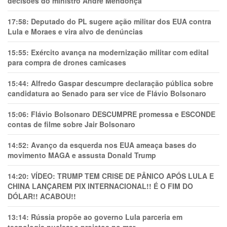
decisões do ministro André Mendonça
17:58:
Deputado do PL sugere ação militar dos EUA contra
Lula e Moraes e vira alvo de denúncias
15:55:
Exército avança na modernização militar com edital
para compra de drones camicases
15:44:
Alfredo Gaspar descumpre declaração pública sobre
candidatura ao Senado para ser vice de Flávio Bolsonaro
15:06:
Flávio Bolsonaro DESCUMPRE promessa e ESCONDE
contas de filme sobre Jair Bolsonaro
14:52:
Avanço da esquerda nos EUA ameaça bases do
movimento MAGA e assusta Donald Trump
14:20:
VÍDEO: TRUMP TEM CRlSE DE PÂNlCO APÓS LULA E
CHINA LANÇAREM PIX INTERNACIONAL!! É O FIM DO
DÓLAR!! ACABOU!!
13:14:
Rússia propõe ao governo Lula parceria em