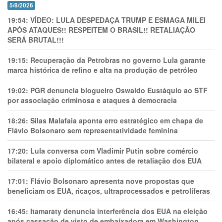
5/8/2026
19:54:
VÍDEO: LULA DESPEDAÇA TRUMP E ESMAGA MILEI
APÓS ATAQUES!! RESPEITEM O BRASIL!! RETALIAÇÃO
SERÁ BRUTAL!!!
19:15:
Recuperação da Petrobras no governo Lula garante
marca histórica de refino e alta na produção de petróleo
19:02:
PGR denuncia blogueiro Oswaldo Eustáquio ao STF
por associação criminosa e ataques à democracia
18:26:
Silas Malafaia aponta erro estratégico em chapa de
Flávio Bolsonaro sem representatividade feminina
17:20:
Lula conversa com Vladimir Putin sobre comércio
bilateral e apoio diplomático antes de retaliação dos EUA
17:01:
Flávio Bolsonaro apresenta nove propostas que
beneficiam os EUA, ricaços, ultraprocessados e petrolíferas
16:45:
Itamaraty denuncia interferência dos EUA na eleição
após cassação de visto de embaixadora em Washington