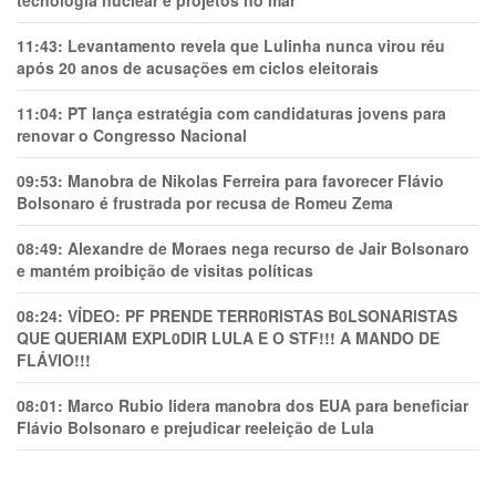
tecnologia nuclear e projetos no mar
11:43:
Levantamento revela que Lulinha nunca virou réu
após 20 anos de acusações em ciclos eleitorais
11:04:
PT lança estratégia com candidaturas jovens para
renovar o Congresso Nacional
09:53:
Manobra de Nikolas Ferreira para favorecer Flávio
Bolsonaro é frustrada por recusa de Romeu Zema
08:49:
Alexandre de Moraes nega recurso de Jair Bolsonaro
e mantém proibição de visitas políticas
08:24:
VÍDEO: PF PRENDE TERR0RlSTAS B0LSONARlSTAS
QUE QUERIAM EXPL0DlR LULA E O STF!!! A MANDO DE
FLÁVIO!!!
08:01:
Marco Rubio lidera manobra dos EUA para beneficiar
Flávio Bolsonaro e prejudicar reeleição de Lula