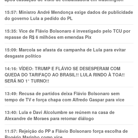
15:57:
Ministro André Mendonça exige dados de publicidade
do governo Lula a pedido do PL
15:35:
Vice de Flávio Bolsonaro é investigado pelo TCU por
repasse de R$ 6 milhões em emendas Pix
15:09:
Marcola se afasta da campanha de Lula para evitar
desgaste político
14:16:
VÍDEO: TRUMP E FLÁVIO SE DESESPERAM COM
QUEDA DO TARIFAÇO AO BRASIL!! LULA RINDO À TOA!!
SERÁ NO 1° TURNO!!
13:49:
Recusa de partidos deixa Flávio Bolsonaro sem
tempo de TV e força chapa com Alfredo Gaspar para vice
13:40:
Lula e Davi Alcolumbre se reúnem na casa de
Alexandre de Moraes para retomar diálogo
11:57:
Rejeição do PP a Flávio Bolsonaro força escolha de
Rogério Marinho como vice