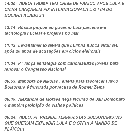
14:20:
VÍDEO: TRUMP TEM CRlSE DE PÂNlCO APÓS LULA E
CHINA LANÇAREM PIX INTERNACIONAL!! É O FIM DO
DÓLAR!! ACABOU!!
13:14:
Rússia propõe ao governo Lula parceria em
tecnologia nuclear e projetos no mar
11:43:
Levantamento revela que Lulinha nunca virou réu
após 20 anos de acusações em ciclos eleitorais
11:04:
PT lança estratégia com candidaturas jovens para
renovar o Congresso Nacional
09:53:
Manobra de Nikolas Ferreira para favorecer Flávio
Bolsonaro é frustrada por recusa de Romeu Zema
08:49:
Alexandre de Moraes nega recurso de Jair Bolsonaro
e mantém proibição de visitas políticas
08:24:
VÍDEO: PF PRENDE TERR0RlSTAS B0LSONARlSTAS
QUE QUERIAM EXPL0DlR LULA E O STF!!! A MANDO DE
FLÁVIO!!!