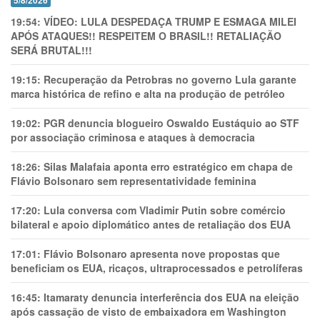
5/8/2026
19:54:
VÍDEO: LULA DESPEDAÇA TRUMP E ESMAGA MILEI
APÓS ATAQUES!! RESPEITEM O BRASIL!! RETALIAÇÃO
SERÁ BRUTAL!!!
19:15:
Recuperação da Petrobras no governo Lula garante
marca histórica de refino e alta na produção de petróleo
19:02:
PGR denuncia blogueiro Oswaldo Eustáquio ao STF
por associação criminosa e ataques à democracia
18:26:
Silas Malafaia aponta erro estratégico em chapa de
Flávio Bolsonaro sem representatividade feminina
17:20:
Lula conversa com Vladimir Putin sobre comércio
bilateral e apoio diplomático antes de retaliação dos EUA
17:01:
Flávio Bolsonaro apresenta nove propostas que
beneficiam os EUA, ricaços, ultraprocessados e petrolíferas
16:45:
Itamaraty denuncia interferência dos EUA na eleição
após cassação de visto de embaixadora em Washington