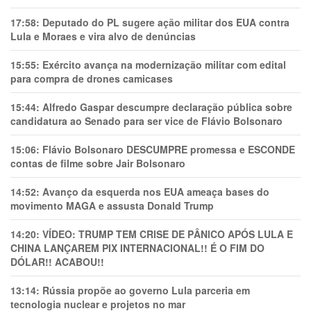
17:58:
Deputado do PL sugere ação militar dos EUA contra
Lula e Moraes e vira alvo de denúncias
15:55:
Exército avança na modernização militar com edital
para compra de drones camicases
15:44:
Alfredo Gaspar descumpre declaração pública sobre
candidatura ao Senado para ser vice de Flávio Bolsonaro
15:06:
Flávio Bolsonaro DESCUMPRE promessa e ESCONDE
contas de filme sobre Jair Bolsonaro
14:52:
Avanço da esquerda nos EUA ameaça bases do
movimento MAGA e assusta Donald Trump
14:20:
VÍDEO: TRUMP TEM CRlSE DE PÂNlCO APÓS LULA E
CHINA LANÇAREM PIX INTERNACIONAL!! É O FIM DO
DÓLAR!! ACABOU!!
13:14:
Rússia propõe ao governo Lula parceria em
tecnologia nuclear e projetos no mar