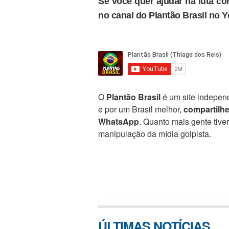
Se você quer ajudar na luta con
no canal do Plantão Brasil no 
O
Plantão Brasil
é um site independ
e por um Brasil melhor,
compartilh
WhatsApp
. Quanto mais gente tive
manipulação da mídia golpista.
ÚLTIMAS NOTÍCIAS