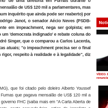
ono' de uma diretoria em Furnas durante o
ensalão de US$ 120 mil a parlamentares, mas
num inquérito que ainda pode ser reaberto) por
Rodrigo Janot, o senador Aécio Neves (PSDB-
Notí
ente em impeachment, nega ser golpista; em
o um 'democrata indignado' e rebate coluna do
 André Singer, que o comparou a Carlos Lacerda,
tas atuais; "o impeachment precisa ser o final
gor, respeito à realidade e à legalidade", diz
VÍDEO: 
renunci
), que foi citado pelo doleiro Alberto Youssef
m Furnas que pagava mensalão de US$ 120 mil a
o governo FHC (saiba mais em "A Carta Aberta de