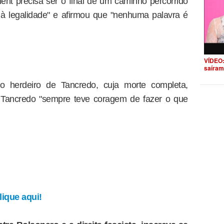
nt precisa ser o final de um caminho percorrido
e à legalidade" e afirmou que "nenhuma palavra é
VÍDEO:
saíram
 herdeiro de Tancredo, cuja morte completa,
 Tancredo "sempre teve coragem de fazer o que
ique aqui!