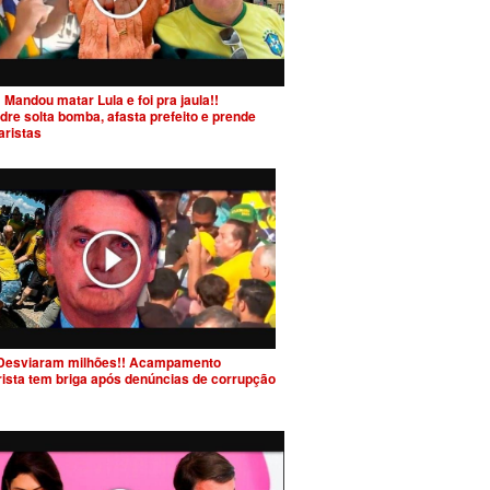
 Mandou matar Lula e foi pra jaula!!
dre solta bomba, afasta prefeito e prende
aristas
Desviaram milhões!! Acampamento
rista tem briga após denúncias de corrupção