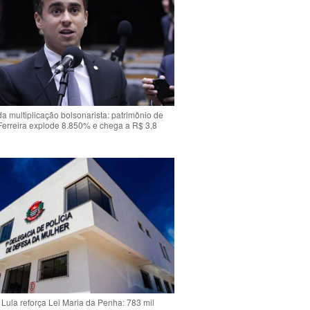
da multiplicação bolsonarista: patrimônio de
Ferreira explode 8.850% e chega a R$ 3,8
Lula reforça Lei Maria da Penha: 783 mil