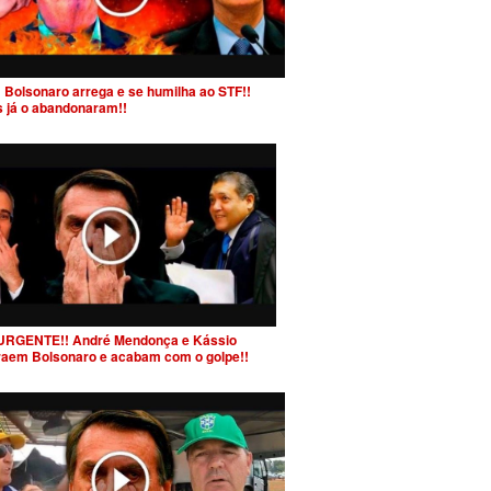
 Bolsonaro arrega e se humilha ao STF!!
s já o abandonaram!!
URGENTE!! André Mendonça e Kássio
raem Bolsonaro e acabam com o golpe!!