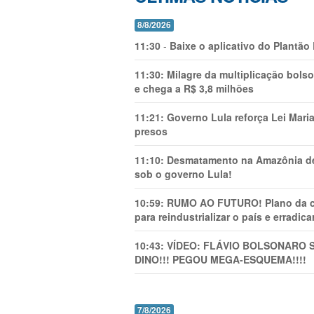
8/8/2026
11:30
-
Baixe o aplicativo do Plantão
11:30:
Milagre da multiplicação bolso
e chega a R$ 3,8 milhões
11:21:
Governo Lula reforça Lei Mari
presos
11:10:
Desmatamento na Amazônia de
sob o governo Lula!
10:59:
RUMO AO FUTURO! Plano da cha
para reindustrializar o país e erradic
10:43:
VÍDEO: FLÁVIO BOLSONARO 
DINO!!! PEGOU MEGA-ESQUEMA!!!!
7/8/2026