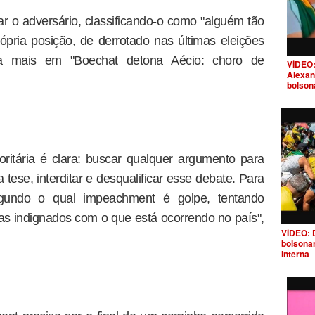
car o adversário, classificando-o como "alguém tão
pria posição, de derrotado nas últimas eleições
leia mais em "Boechat detona Aécio: choro de
VÍDEO:
Alexan
bolson
toritária é clara: buscar qualquer argumento para
a tese, interditar e desqualificar esse debate. Para
egundo o qual impeachment é golpe, tentando
s indignados com o que está ocorrendo no país",
VÍDEO: 
bolsona
interna