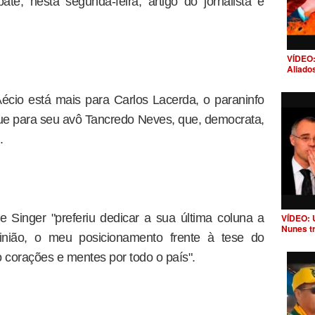
te, nesta segunda-feira, artigo do jornalista e
VÍDEO:
Aliado
écio está mais para Carlos Lacerda, o paraninfo
 que para seu avô Tancredo Neves, que, democrata,
.
e Singer "preferiu dedicar a sua última coluna a
VÍDEO: 
Nunes t
pinião, o meu posicionamento frente à tese do
corações e mentes por todo o país".