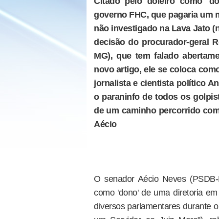
Citado pelo doleiro como 'd
governo FHC, que pagaria um m
não investigado na Lava Jato (
decisão do procurador-geral 
MG), que tem falado abertam
novo artigo, ele se coloca com
jornalista e cientista político
o paraninfo de todos os golpis
de um caminho percorrido com ri
Aécio
O senador Aécio Neves (PSDB-MG
como 'dono' de uma diretoria e
diversos parlamentares durante 