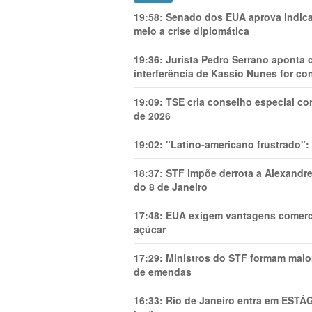
19:58:
Senado dos EUA aprova indica
meio a crise diplomática
19:36:
Jurista Pedro Serrano aponta
interferência de Kassio Nunes for co
19:09:
TSE cria conselho especial co
de 2026
19:02:
"Latino-americano frustrado":
18:37:
STF impõe derrota a Alexandre
do 8 de Janeiro
17:48:
EUA exigem vantagens comercia
açúcar
17:29:
Ministros do STF formam maio
de emendas
16:33:
Rio de Janeiro entra em ESTÁ