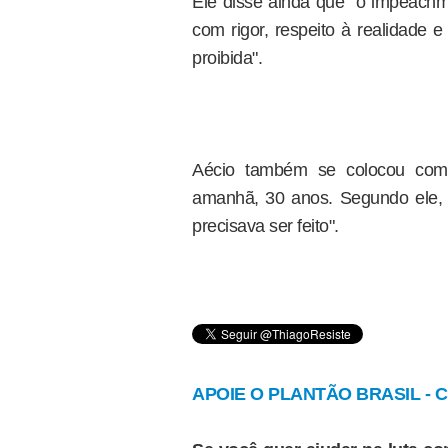
Ele disse ainda que "o impeachme
com rigor, respeito à realidade 
proibida".
Aécio também se colocou como
amanhã, 30 anos. Segundo ele,
precisava ser feito".
APOIE O PLANTÃO BRASIL - Cl