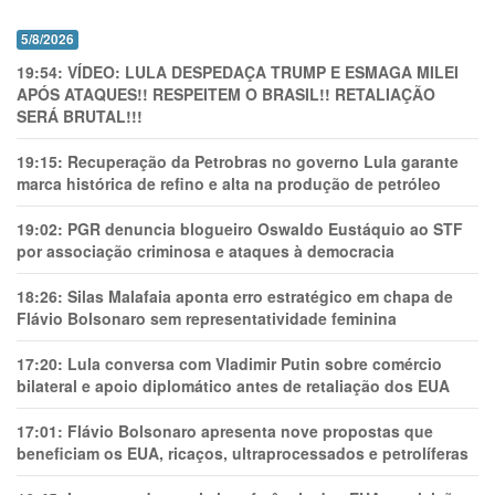
5/8/2026
19:54:
VÍDEO: LULA DESPEDAÇA TRUMP E ESMAGA MILEI
APÓS ATAQUES!! RESPEITEM O BRASIL!! RETALIAÇÃO
SERÁ BRUTAL!!!
19:15:
Recuperação da Petrobras no governo Lula garante
marca histórica de refino e alta na produção de petróleo
19:02:
PGR denuncia blogueiro Oswaldo Eustáquio ao STF
por associação criminosa e ataques à democracia
18:26:
Silas Malafaia aponta erro estratégico em chapa de
Flávio Bolsonaro sem representatividade feminina
17:20:
Lula conversa com Vladimir Putin sobre comércio
bilateral e apoio diplomático antes de retaliação dos EUA
17:01:
Flávio Bolsonaro apresenta nove propostas que
beneficiam os EUA, ricaços, ultraprocessados e petrolíferas