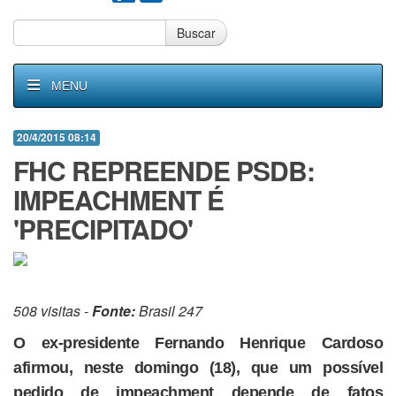
Buscar
MENU
20/4/2015 08:14
FHC REPREENDE PSDB:
IMPEACHMENT É
'PRECIPITADO'
508 visitas -
Fonte:
Brasil 247
O ex-presidente Fernando Henrique Cardoso
afirmou, neste domingo (18), que um possível
pedido de impeachment depende de fatos