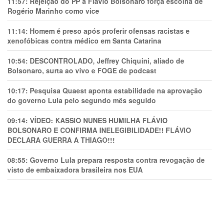
11:57:
Rejeição do PP a Flávio Bolsonaro força escolha de
Rogério Marinho como vice
11:14:
Homem é preso após proferir ofensas racistas e
xenofóbicas contra médico em Santa Catarina
10:54:
DESCONTROLADO, Jeffrey Chiquini, aliado de
Bolsonaro, surta ao vivo e FOGE de podcast
10:17:
Pesquisa Quaest aponta estabilidade na aprovação
do governo Lula pelo segundo mês seguido
09:14:
VÍDEO: KASSIO NUNES HUMlLHA FLÁVIO
BOLSONARO E CONFIRMA INELEGIBILIDADE!! FLÁVIO
DECLARA GUERRA A THIAGO!!!
08:55:
Governo Lula prepara resposta contra revogação de
visto de embaixadora brasileira nos EUA