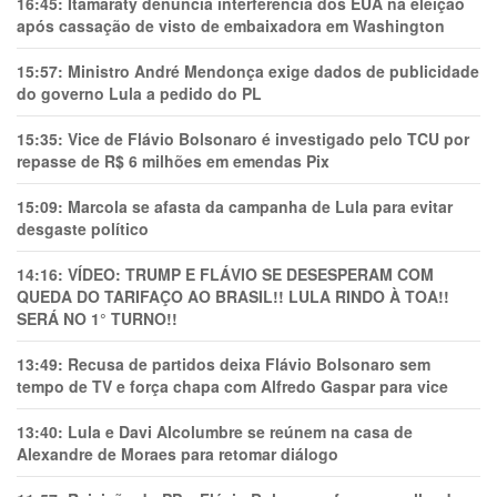
16:45:
Itamaraty denuncia interferência dos EUA na eleição
após cassação de visto de embaixadora em Washington
15:57:
Ministro André Mendonça exige dados de publicidade
do governo Lula a pedido do PL
15:35:
Vice de Flávio Bolsonaro é investigado pelo TCU por
repasse de R$ 6 milhões em emendas Pix
15:09:
Marcola se afasta da campanha de Lula para evitar
desgaste político
14:16:
VÍDEO: TRUMP E FLÁVIO SE DESESPERAM COM
QUEDA DO TARIFAÇO AO BRASIL!! LULA RINDO À TOA!!
SERÁ NO 1° TURNO!!
13:49:
Recusa de partidos deixa Flávio Bolsonaro sem
tempo de TV e força chapa com Alfredo Gaspar para vice
13:40:
Lula e Davi Alcolumbre se reúnem na casa de
Alexandre de Moraes para retomar diálogo