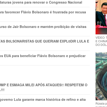
daturas jovens para renovar o Congresso Nacional
ra favorecer Flávio Bolsonaro é frustrada por recusa
rso de Jair Bolsonaro e mantém proibição de visitas
VÍDEO:
TAS B0LSONARlSTAS QUE QUERIAM EXPL0DlR LULA E
E CHINA
DO DÓLA
s EUA para beneficiar Flávio Bolsonaro e prejudicar
MP E ESMAGA MILEI APÓS ATAQUES!! RESPEITEM O
!!!
overno Lula garante marca histórica de refino e alta
Rússia p
nuclear 