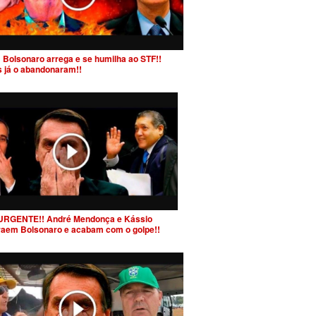
 Bolsonaro arrega e se humilha ao STF!!
s já o abandonaram!!
URGENTE!! André Mendonça e Kássio
raem Bolsonaro e acabam com o golpe!!