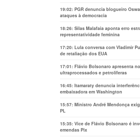
19:02:
PGR denuncia blogueiro Oswal
ataques à democracia
18:26:
Silas Malafaia aponta erro es
representatividade feminina
17:20:
Lula conversa com Vladimir Put
de retaliação dos EUA
17:01:
Flávio Bolsonaro apresenta no
ultraprocessados e petrolíferas
16:45:
Itamaraty denuncia interferên
embaixadora em Washington
15:57:
Ministro André Mendonça exig
PL
15:35:
Vice de Flávio Bolsonaro é in
emendas Pix