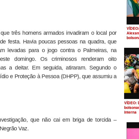
VÍDEO:
 que três homens armados invadiram o local por
Alexan
bolson
 de festa. Havia poucas pessoas na quadra, que
am levadas para o jogo contra o Palmeiras, na
 neste domingo. Os criminosos renderam oito
mas a deitar. Em seguida, atiraram. Segundo o
ídio e Proteção à Pessoa (DHPP), que assumiu a
VÍDEO: 
bolsona
interna
vestigação, que não cai em briga de torcida –
 Negrão Vaz.