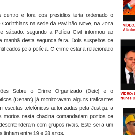
 dentro e fora dos presídios teria ordenado o
o Corinthians na sede da Pavilhão Nove, na Zona
VÍDEO:
Aliado
e sábado, segundo a Polícia Civil informou ao
a manhã desta segunda-feira. Dois suspeitos de
ntificados pela polícia. O crime estaria relacionado
ções Sobre o Crime Organizado (Deic) e o
VÍDEO: 
Nunes t
icos (Denarc) já monitoravam alguns traficantes
scutas telefônicas autorizadas pela Justiça, a
dos mortos nesta chacina comandariam pontos de
 desentenderam com grupos rivais. Este seria um
s tinham entre 19 e 38 anos.