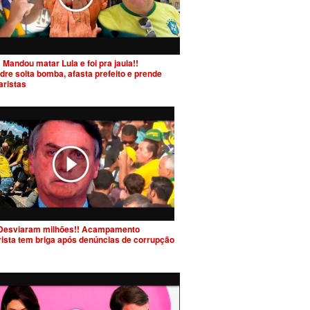
 Mandou matar Lula e foi pra jaula!!
dre solta bomba, afasta prefeito e prende
aristas
Desviaram milhões!! Acampamento
rista tem briga após denúncias de corrupção