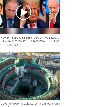
 TRUMP TEM CRlSE DE PÂNlCO APÓS LULA
 LANÇAREM PIX INTERNACIONAL!! É O FIM
R!! ACABOU!!
ropõe ao governo Lula parceria em tecnologia
e projetos no mar