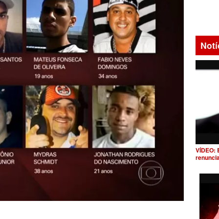
Notí
VÍDEO: 
renunci