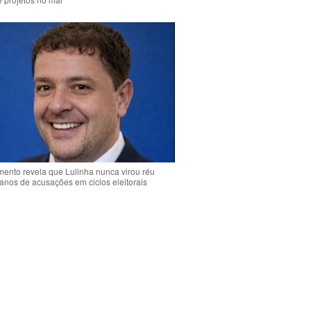
ento revela que Lulinha nunca virou réu
anos de acusações em ciclos eleitorais