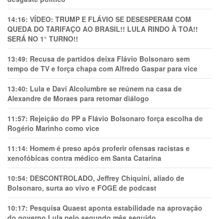
14:16:
VÍDEO: TRUMP E FLÁVIO SE DESESPERAM COM
QUEDA DO TARIFAÇO AO BRASIL!! LULA RINDO À TOA!!
SERÁ NO 1° TURNO!!
13:49:
Recusa de partidos deixa Flávio Bolsonaro sem
tempo de TV e força chapa com Alfredo Gaspar para vice
13:40:
Lula e Davi Alcolumbre se reúnem na casa de
Alexandre de Moraes para retomar diálogo
11:57:
Rejeição do PP a Flávio Bolsonaro força escolha de
Rogério Marinho como vice
11:14:
Homem é preso após proferir ofensas racistas e
xenofóbicas contra médico em Santa Catarina
10:54:
DESCONTROLADO, Jeffrey Chiquini, aliado de
Bolsonaro, surta ao vivo e FOGE de podcast
10:17:
Pesquisa Quaest aponta estabilidade na aprovação
do governo Lula pelo segundo mês seguido