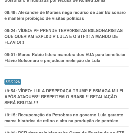
Bolsonaro é frustrada por recusa de Romeu Zema
08:49:
Alexandre de Moraes nega recurso de Jair Bolsonaro
e mantém proibição de visitas políticas
08:24:
VÍDEO: PF PRENDE TERR0RlSTAS B0LSONARlSTAS
QUE QUERIAM EXPL0DlR LULA E O STF!!! A MANDO DE
FLÁVIO!!!
08:01:
Marco Rubio lidera manobra dos EUA para beneficiar
Flávio Bolsonaro e prejudicar reeleição de Lula
5/8/2026
19:54:
VÍDEO: LULA DESPEDAÇA TRUMP E ESMAGA MILEI
APÓS ATAQUES!! RESPEITEM O BRASIL!! RETALIAÇÃO
SERÁ BRUTAL!!!
19:15:
Recuperação da Petrobras no governo Lula garante
marca histórica de refino e alta na produção de petróleo
19:02:
PGR denuncia blogueiro Oswaldo Eustáquio ao STF