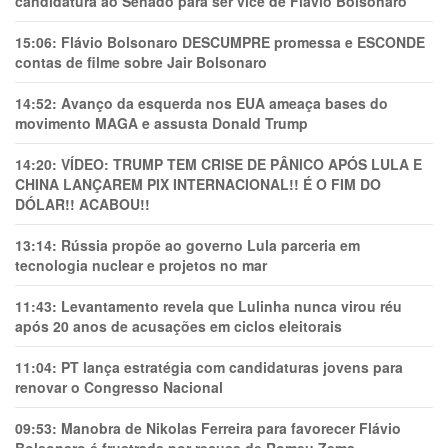
candidatura ao Senado para ser vice de Flávio Bolsonaro
15:06:
Flávio Bolsonaro DESCUMPRE promessa e ESCONDE
contas de filme sobre Jair Bolsonaro
14:52:
Avanço da esquerda nos EUA ameaça bases do
movimento MAGA e assusta Donald Trump
14:20:
VÍDEO: TRUMP TEM CRlSE DE PÂNlCO APÓS LULA E
CHINA LANÇAREM PIX INTERNACIONAL!! É O FIM DO
DÓLAR!! ACABOU!!
13:14:
Rússia propõe ao governo Lula parceria em
tecnologia nuclear e projetos no mar
11:43:
Levantamento revela que Lulinha nunca virou réu
após 20 anos de acusações em ciclos eleitorais
11:04:
PT lança estratégia com candidaturas jovens para
renovar o Congresso Nacional
09:53:
Manobra de Nikolas Ferreira para favorecer Flávio