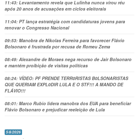
11:43:
Levantamento revela que Lulinha nunca virou réu
após 20 anos de acusações em ciclos eleitorais
11:04:
PT lança estratégia com candidaturas jovens para
renovar o Congresso Nacional
09:53:
Manobra de Nikolas Ferreira para favorecer Flávio
Bolsonaro é frustrada por recusa de Romeu Zema
08:49:
Alexandre de Moraes nega recurso de Jair Bolsonaro
e mantém proibição de visitas políticas
08:24:
VÍDEO: PF PRENDE TERR0RlSTAS B0LSONARlSTAS
QUE QUERIAM EXPL0DlR LULA E O STF!!! A MANDO DE
FLÁVIO!!!
08:01:
Marco Rubio lidera manobra dos EUA para beneficiar
Flávio Bolsonaro e prejudicar reeleição de Lula
5/8/2026