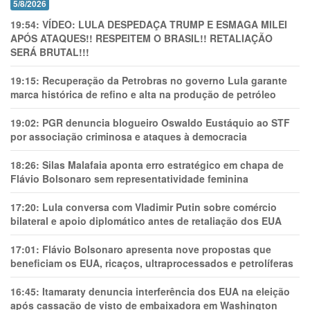
5/8/2026
19:54:
VÍDEO: LULA DESPEDAÇA TRUMP E ESMAGA MILEI
APÓS ATAQUES!! RESPEITEM O BRASIL!! RETALIAÇÃO
SERÁ BRUTAL!!!
19:15:
Recuperação da Petrobras no governo Lula garante
marca histórica de refino e alta na produção de petróleo
19:02:
PGR denuncia blogueiro Oswaldo Eustáquio ao STF
por associação criminosa e ataques à democracia
18:26:
Silas Malafaia aponta erro estratégico em chapa de
Flávio Bolsonaro sem representatividade feminina
17:20:
Lula conversa com Vladimir Putin sobre comércio
bilateral e apoio diplomático antes de retaliação dos EUA
17:01:
Flávio Bolsonaro apresenta nove propostas que
beneficiam os EUA, ricaços, ultraprocessados e petrolíferas
16:45:
Itamaraty denuncia interferência dos EUA na eleição
após cassação de visto de embaixadora em Washington