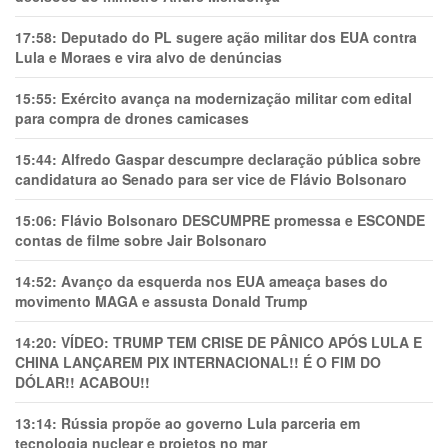
17:58:
Deputado do PL sugere ação militar dos EUA contra
Lula e Moraes e vira alvo de denúncias
15:55:
Exército avança na modernização militar com edital
para compra de drones camicases
15:44:
Alfredo Gaspar descumpre declaração pública sobre
candidatura ao Senado para ser vice de Flávio Bolsonaro
15:06:
Flávio Bolsonaro DESCUMPRE promessa e ESCONDE
contas de filme sobre Jair Bolsonaro
14:52:
Avanço da esquerda nos EUA ameaça bases do
movimento MAGA e assusta Donald Trump
14:20:
VÍDEO: TRUMP TEM CRlSE DE PÂNlCO APÓS LULA E
CHINA LANÇAREM PIX INTERNACIONAL!! É O FIM DO
DÓLAR!! ACABOU!!
13:14:
Rússia propõe ao governo Lula parceria em
tecnologia nuclear e projetos no mar