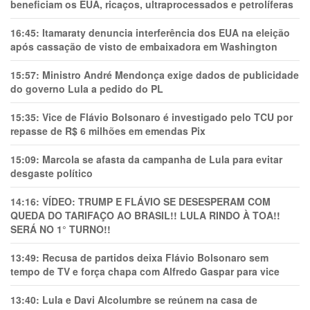
beneficiam os EUA, ricaços, ultraprocessados e petrolíferas
16:45:
Itamaraty denuncia interferência dos EUA na eleição
após cassação de visto de embaixadora em Washington
15:57:
Ministro André Mendonça exige dados de publicidade
do governo Lula a pedido do PL
15:35:
Vice de Flávio Bolsonaro é investigado pelo TCU por
repasse de R$ 6 milhões em emendas Pix
15:09:
Marcola se afasta da campanha de Lula para evitar
desgaste político
14:16:
VÍDEO: TRUMP E FLÁVIO SE DESESPERAM COM
QUEDA DO TARIFAÇO AO BRASIL!! LULA RINDO À TOA!!
SERÁ NO 1° TURNO!!
13:49:
Recusa de partidos deixa Flávio Bolsonaro sem
tempo de TV e força chapa com Alfredo Gaspar para vice
13:40:
Lula e Davi Alcolumbre se reúnem na casa de