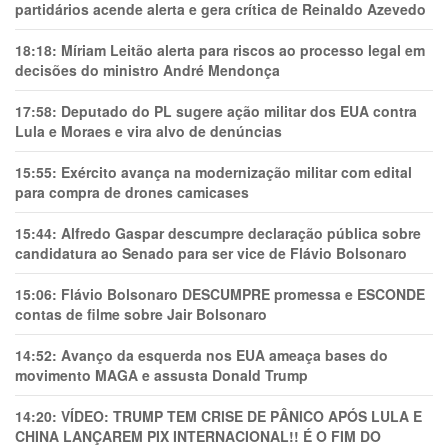
partidários acende alerta e gera crítica de Reinaldo Azevedo
18:18:
Míriam Leitão alerta para riscos ao processo legal em
decisões do ministro André Mendonça
17:58:
Deputado do PL sugere ação militar dos EUA contra
Lula e Moraes e vira alvo de denúncias
15:55:
Exército avança na modernização militar com edital
para compra de drones camicases
15:44:
Alfredo Gaspar descumpre declaração pública sobre
candidatura ao Senado para ser vice de Flávio Bolsonaro
15:06:
Flávio Bolsonaro DESCUMPRE promessa e ESCONDE
contas de filme sobre Jair Bolsonaro
14:52:
Avanço da esquerda nos EUA ameaça bases do
movimento MAGA e assusta Donald Trump
14:20:
VÍDEO: TRUMP TEM CRlSE DE PÂNlCO APÓS LULA E
CHINA LANÇAREM PIX INTERNACIONAL!! É O FIM DO