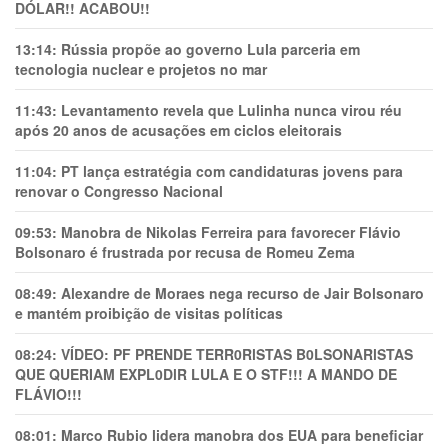
DÓLAR!! ACABOU!!
13:14:
Rússia propõe ao governo Lula parceria em
tecnologia nuclear e projetos no mar
11:43:
Levantamento revela que Lulinha nunca virou réu
após 20 anos de acusações em ciclos eleitorais
11:04:
PT lança estratégia com candidaturas jovens para
renovar o Congresso Nacional
09:53:
Manobra de Nikolas Ferreira para favorecer Flávio
Bolsonaro é frustrada por recusa de Romeu Zema
08:49:
Alexandre de Moraes nega recurso de Jair Bolsonaro
e mantém proibição de visitas políticas
08:24:
VÍDEO: PF PRENDE TERR0RlSTAS B0LSONARlSTAS
QUE QUERIAM EXPL0DlR LULA E O STF!!! A MANDO DE
FLÁVIO!!!
08:01:
Marco Rubio lidera manobra dos EUA para beneficiar