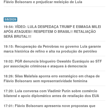
Flávio Bolsonaro e prejudicar reeleição de Lula
5/8/2026
19:54:
VÍDEO: LULA DESPEDAÇA TRUMP E ESMAGA MILEI
APÓS ATAQUES!! RESPEITEM O BRASIL!! RETALIAÇÃO
SERÁ BRUTAL!!!
19:15:
Recuperação da Petrobras no governo Lula garante
marca histórica de refino e alta na produção de petróleo
19:02:
PGR denuncia blogueiro Oswaldo Eustáquio ao STF
por associação criminosa e ataques à democracia
18:26:
Silas Malafaia aponta erro estratégico em chapa de
Flávio Bolsonaro sem representatividade feminina
17:20:
Lula conversa com Vladimir Putin sobre comércio
bilateral e apoio diplomático antes de retaliação dos EUA
17:01:
Flávio Bolsonaro apresenta nove propostas que