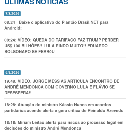
ÚLTIMAS NOTÍCIAS
7/8/2026
08:24
-
Baixe o aplicativo do Plantão Brasil.NET para
Android!
08:24:
VÍDEO: QUEDA DO TARIFAÇO FAZ TRUMP PERDER
US$ 100 BILHÕES!! LULA RINDO MUITO!! EDUARDO
BOLSONARO SE FERR0U
6/8/2026
19:48:
VÍDEO: JORGE MESSIAS ARTICULA ENCONTRO DE
ANDRÉ MENDONÇA COM GOVERNO LULA E FLÁVIO SE
DESESPERA!!
18:28:
Atuação do ministro Kássio Nunes em acordos
partidários acende alerta e gera crítica de Reinaldo Azevedo
18:18:
Míriam Leitão alerta para riscos ao processo legal em
decisões do ministro André Mendonça