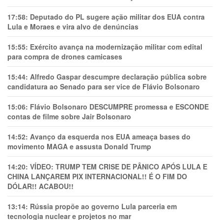
17:58:
Deputado do PL sugere ação militar dos EUA contra
Lula e Moraes e vira alvo de denúncias
15:55:
Exército avança na modernização militar com edital
para compra de drones camicases
15:44:
Alfredo Gaspar descumpre declaração pública sobre
candidatura ao Senado para ser vice de Flávio Bolsonaro
15:06:
Flávio Bolsonaro DESCUMPRE promessa e ESCONDE
contas de filme sobre Jair Bolsonaro
14:52:
Avanço da esquerda nos EUA ameaça bases do
movimento MAGA e assusta Donald Trump
14:20:
VÍDEO: TRUMP TEM CRlSE DE PÂNlCO APÓS LULA E
CHINA LANÇAREM PIX INTERNACIONAL!! É O FIM DO
DÓLAR!! ACABOU!!
13:14:
Rússia propõe ao governo Lula parceria em
tecnologia nuclear e projetos no mar