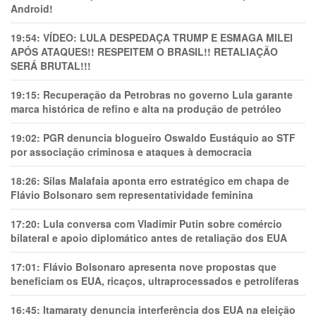
Android!
19:54:
VÍDEO: LULA DESPEDAÇA TRUMP E ESMAGA MILEI
APÓS ATAQUES!! RESPEITEM O BRASIL!! RETALIAÇÃO
SERÁ BRUTAL!!!
19:15:
Recuperação da Petrobras no governo Lula garante
marca histórica de refino e alta na produção de petróleo
19:02:
PGR denuncia blogueiro Oswaldo Eustáquio ao STF
por associação criminosa e ataques à democracia
18:26:
Silas Malafaia aponta erro estratégico em chapa de
Flávio Bolsonaro sem representatividade feminina
17:20:
Lula conversa com Vladimir Putin sobre comércio
bilateral e apoio diplomático antes de retaliação dos EUA
17:01:
Flávio Bolsonaro apresenta nove propostas que
beneficiam os EUA, ricaços, ultraprocessados e petrolíferas
16:45:
Itamaraty denuncia interferência dos EUA na eleição