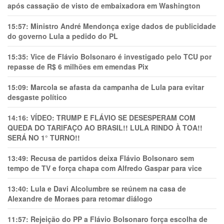
após cassação de visto de embaixadora em Washington
15:57:
Ministro André Mendonça exige dados de publicidade
do governo Lula a pedido do PL
15:35:
Vice de Flávio Bolsonaro é investigado pelo TCU por
repasse de R$ 6 milhões em emendas Pix
15:09:
Marcola se afasta da campanha de Lula para evitar
desgaste político
14:16:
VÍDEO: TRUMP E FLÁVIO SE DESESPERAM COM
QUEDA DO TARIFAÇO AO BRASIL!! LULA RINDO À TOA!!
SERÁ NO 1° TURNO!!
13:49:
Recusa de partidos deixa Flávio Bolsonaro sem
tempo de TV e força chapa com Alfredo Gaspar para vice
13:40:
Lula e Davi Alcolumbre se reúnem na casa de
Alexandre de Moraes para retomar diálogo
11:57:
Rejeição do PP a Flávio Bolsonaro força escolha de