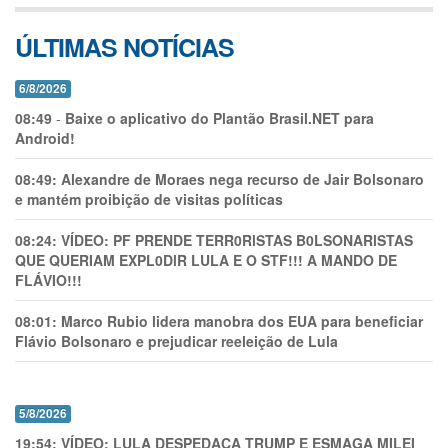
ÚLTIMAS NOTÍCIAS
6/8/2026
08:49
-
Baixe o aplicativo do Plantão Brasil.NET para
Android!
08:49:
Alexandre de Moraes nega recurso de Jair Bolsonaro
e mantém proibição de visitas políticas
08:24:
VÍDEO: PF PRENDE TERR0RlSTAS B0LSONARlSTAS
QUE QUERIAM EXPL0DlR LULA E O STF!!! A MANDO DE
FLÁVIO!!!
08:01:
Marco Rubio lidera manobra dos EUA para beneficiar
Flávio Bolsonaro e prejudicar reeleição de Lula
5/8/2026
19:54:
VÍDEO: LULA DESPEDAÇA TRUMP E ESMAGA MILEI