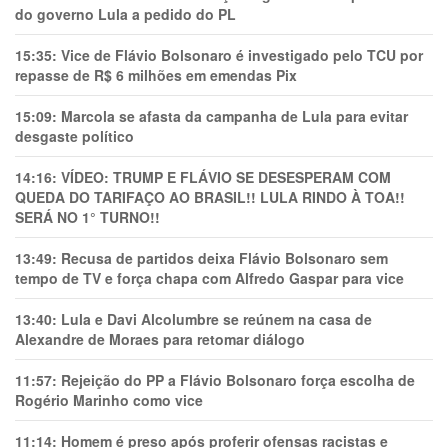
do governo Lula a pedido do PL
15:35:
Vice de Flávio Bolsonaro é investigado pelo TCU por
repasse de R$ 6 milhões em emendas Pix
15:09:
Marcola se afasta da campanha de Lula para evitar
desgaste político
14:16:
VÍDEO: TRUMP E FLÁVIO SE DESESPERAM COM
QUEDA DO TARIFAÇO AO BRASIL!! LULA RINDO À TOA!!
SERÁ NO 1° TURNO!!
13:49:
Recusa de partidos deixa Flávio Bolsonaro sem
tempo de TV e força chapa com Alfredo Gaspar para vice
13:40:
Lula e Davi Alcolumbre se reúnem na casa de
Alexandre de Moraes para retomar diálogo
11:57:
Rejeição do PP a Flávio Bolsonaro força escolha de
Rogério Marinho como vice
11:14:
Homem é preso após proferir ofensas racistas e