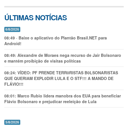
ÚLTIMAS NOTÍCIAS
6/8/2026
08:49
-
Baixe o aplicativo do Plantão Brasil.NET para
Android!
08:49:
Alexandre de Moraes nega recurso de Jair Bolsonaro
e mantém proibição de visitas políticas
08:24:
VÍDEO: PF PRENDE TERR0RlSTAS B0LSONARlSTAS
QUE QUERIAM EXPL0DlR LULA E O STF!!! A MANDO DE
FLÁVIO!!!
08:01:
Marco Rubio lidera manobra dos EUA para beneficiar
Flávio Bolsonaro e prejudicar reeleição de Lula
5/8/2026