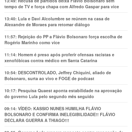
13:49:
Recusa de partidos deixa Flávio Bolsonaro sem
tempo de TV e força chapa com Alfredo Gaspar para vice
13:40:
Lula e Davi Alcolumbre se reúnem na casa de
Alexandre de Moraes para retomar diálogo
11:57:
Rejeição do PP a Flávio Bolsonaro força escolha de
Rogério Marinho como vice
11:14:
Homem é preso após proferir ofensas racistas e
xenofóbicas contra médico em Santa Catarina
10:54:
DESCONTROLADO, Jeffrey Chiquini, aliado de
Bolsonaro, surta ao vivo e FOGE de podcast
10:17:
Pesquisa Quaest aponta estabilidade na aprovação
do governo Lula pelo segundo mês seguido
09:14:
VÍDEO: KASSIO NUNES HUMlLHA FLÁVIO
BOLSONARO E CONFIRMA INELEGIBILIDADE!! FLÁVIO
DECLARA GUERRA A THIAGO!!!