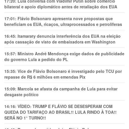
17:20:
Lula conversa com Vladimir Putin sobre comércio
bilateral e apoio diplomático antes de retaliação dos EUA
17:01:
Flávio Bolsonaro apresenta nove propostas que
beneficiam os EUA, ricaços, ultraprocessados e petrolíferas
16:45:
Itamaraty denuncia interferência dos EUA na eleição
após cassação de visto de embaixadora em Washington
15:57:
Ministro André Mendonça exige dados de publicidade
do governo Lula a pedido do PL
15:35:
Vice de Flávio Bolsonaro é investigado pelo TCU por
repasse de R$ 6 milhões em emendas Pix
15:09:
Marcola se afasta da campanha de Lula para evitar
desgaste político
14:16:
VÍDEO: TRUMP E FLÁVIO SE DESESPERAM COM
QUEDA DO TARIFAÇO AO BRASIL!! LULA RINDO À TOA!!
SERÁ NO 1° TURNO!!