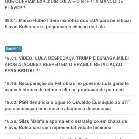
QUE QUERIAM EXPL0DlR LULA E O STF!!! A MANDO DE
FLÁVIO!!!
08:01:
Marco Rubio lidera manobra dos EUA para beneficiar
Flávio Bolsonaro e prejudicar reeleição de Lula
5/8/2026
19:54:
VÍDEO: LULA DESPEDAÇA TRUMP E ESMAGA MILEI
APÓS ATAQUES!! RESPEITEM O BRASIL!! RETALIAÇÃO
SERÁ BRUTAL!!!
19:15:
Recuperação da Petrobras no governo Lula garante
marca histórica de refino e alta na produção de petróleo
19:02:
PGR denuncia blogueiro Oswaldo Eustáquio ao STF
por associação criminosa e ataques à democracia
18:26:
Silas Malafaia aponta erro estratégico em chapa de
Flávio Bolsonaro sem representatividade feminina