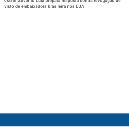
08:55:
Governo Lula prepara resposta contra revogação de
visto de embaixadora brasileira nos EUA