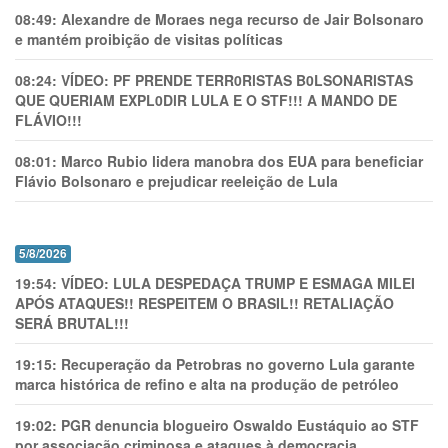
08:49:
Alexandre de Moraes nega recurso de Jair Bolsonaro
e mantém proibição de visitas políticas
08:24:
VÍDEO: PF PRENDE TERR0RlSTAS B0LSONARlSTAS
QUE QUERIAM EXPL0DlR LULA E O STF!!! A MANDO DE
FLÁVIO!!!
08:01:
Marco Rubio lidera manobra dos EUA para beneficiar
Flávio Bolsonaro e prejudicar reeleição de Lula
5/8/2026
19:54:
VÍDEO: LULA DESPEDAÇA TRUMP E ESMAGA MILEI
APÓS ATAQUES!! RESPEITEM O BRASIL!! RETALIAÇÃO
SERÁ BRUTAL!!!
19:15:
Recuperação da Petrobras no governo Lula garante
marca histórica de refino e alta na produção de petróleo
19:02:
PGR denuncia blogueiro Oswaldo Eustáquio ao STF
por associação criminosa e ataques à democracia