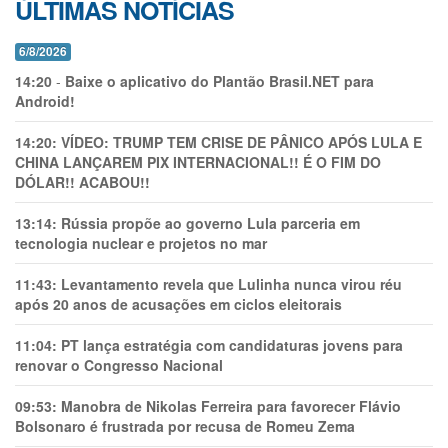
ÚLTIMAS NOTÍCIAS
6/8/2026
14:20
-
Baixe o aplicativo do Plantão Brasil.NET para
Android!
14:20:
VÍDEO: TRUMP TEM CRlSE DE PÂNlCO APÓS LULA E
CHINA LANÇAREM PIX INTERNACIONAL!! É O FIM DO
DÓLAR!! ACABOU!!
13:14:
Rússia propõe ao governo Lula parceria em
tecnologia nuclear e projetos no mar
11:43:
Levantamento revela que Lulinha nunca virou réu
após 20 anos de acusações em ciclos eleitorais
11:04:
PT lança estratégia com candidaturas jovens para
renovar o Congresso Nacional
09:53:
Manobra de Nikolas Ferreira para favorecer Flávio
Bolsonaro é frustrada por recusa de Romeu Zema