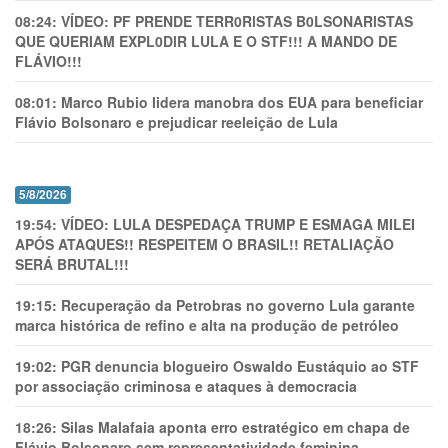
08:24:
VÍDEO: PF PRENDE TERR0RlSTAS B0LSONARlSTAS
QUE QUERIAM EXPL0DlR LULA E O STF!!! A MANDO DE
FLÁVIO!!!
08:01:
Marco Rubio lidera manobra dos EUA para beneficiar
Flávio Bolsonaro e prejudicar reeleição de Lula
5/8/2026
19:54:
VÍDEO: LULA DESPEDAÇA TRUMP E ESMAGA MILEI
APÓS ATAQUES!! RESPEITEM O BRASIL!! RETALIAÇÃO
SERÁ BRUTAL!!!
19:15:
Recuperação da Petrobras no governo Lula garante
marca histórica de refino e alta na produção de petróleo
19:02:
PGR denuncia blogueiro Oswaldo Eustáquio ao STF
por associação criminosa e ataques à democracia
18:26:
Silas Malafaia aponta erro estratégico em chapa de
Flávio Bolsonaro sem representatividade feminina