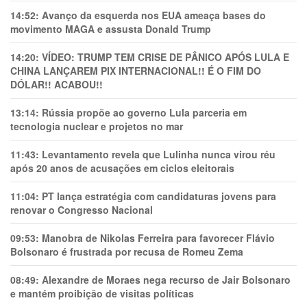
14:52:
Avanço da esquerda nos EUA ameaça bases do
movimento MAGA e assusta Donald Trump
14:20:
VÍDEO: TRUMP TEM CRlSE DE PÂNlCO APÓS LULA E
CHINA LANÇAREM PIX INTERNACIONAL!! É O FIM DO
DÓLAR!! ACABOU!!
13:14:
Rússia propõe ao governo Lula parceria em
tecnologia nuclear e projetos no mar
11:43:
Levantamento revela que Lulinha nunca virou réu
após 20 anos de acusações em ciclos eleitorais
11:04:
PT lança estratégia com candidaturas jovens para
renovar o Congresso Nacional
09:53:
Manobra de Nikolas Ferreira para favorecer Flávio
Bolsonaro é frustrada por recusa de Romeu Zema
08:49:
Alexandre de Moraes nega recurso de Jair Bolsonaro
e mantém proibição de visitas políticas