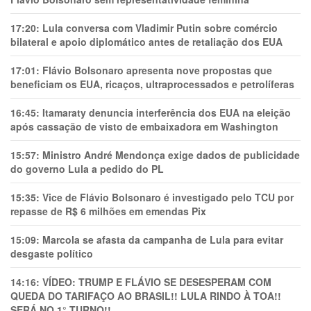
17:20:
Lula conversa com Vladimir Putin sobre comércio
bilateral e apoio diplomático antes de retaliação dos EUA
17:01:
Flávio Bolsonaro apresenta nove propostas que
beneficiam os EUA, ricaços, ultraprocessados e petrolíferas
16:45:
Itamaraty denuncia interferência dos EUA na eleição
após cassação de visto de embaixadora em Washington
15:57:
Ministro André Mendonça exige dados de publicidade
do governo Lula a pedido do PL
15:35:
Vice de Flávio Bolsonaro é investigado pelo TCU por
repasse de R$ 6 milhões em emendas Pix
15:09:
Marcola se afasta da campanha de Lula para evitar
desgaste político
14:16:
VÍDEO: TRUMP E FLÁVIO SE DESESPERAM COM
QUEDA DO TARIFAÇO AO BRASIL!! LULA RINDO À TOA!!
SERÁ NO 1° TURNO!!