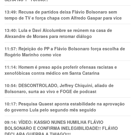
13:49:
Recusa de partidos deixa Flávio Bolsonaro sem
tempo de TV e força chapa com Alfredo Gaspar para vice
13:40:
Lula e Davi Alcolumbre se reúnem na casa de
Alexandre de Moraes para retomar diálogo
11:57:
Rejeição do PP a Flávio Bolsonaro força escolha de
Rogério Marinho como vice
11:14:
Homem é preso após proferir ofensas racistas e
xenofóbicas contra médico em Santa Catarina
10:54:
DESCONTROLADO, Jeffrey Chiquini, aliado de
Bolsonaro, surta ao vivo e FOGE de podcast
10:17:
Pesquisa Quaest aponta estabilidade na aprovação
do governo Lula pelo segundo mês seguido
09:14:
VÍDEO: KASSIO NUNES HUMlLHA FLÁVIO
BOLSONARO E CONFIRMA INELEGIBILIDADE!! FLÁVIO
DECLARA GUERRA A THIAGO!!!