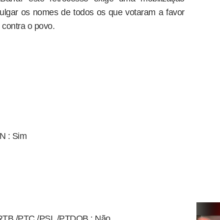
vulgar os nomes de todos os que votaram a favor
 contra o povo.
N : Sim
TB /PTC /PSL /PTDOB : Não