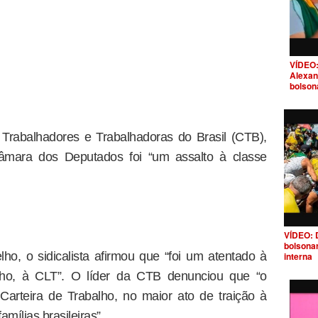
VÍDEO:
Alexan
bolson
 Trabalhadores e Trabalhadoras do Brasil (CTB),
Câmara dos Deputados foi “um assalto à classe
.
VÍDEO: 
bolsona
o, o sidicalista afirmou que “foi um atentado à
interna
alho, à CLT”. O líder da CTB denunciou que “o
arteira de Trabalho, no maior ato de traição à
mílias brasileiras”.