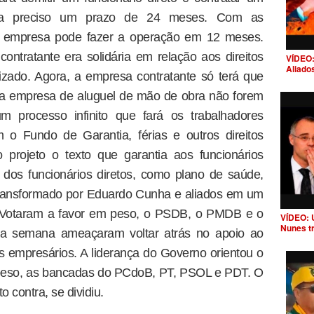
 era preciso um prazo de 24 meses. Com as
a empresa pode fazer a operação em 12 meses.
contratante era solidária em relação aos direitos
VÍDEO:
Aliado
irizado. Agora, a empresa contratante só terá que
 da empresa de aluguel de mão de obra não forem
um processo infinito que fará os trabalhadores
o Fundo de Garantia, férias e outros direitos
 projeto o texto que garantia aos funcionários
 dos funcionários diretos, como plano de saúde,
i transformado por Eduardo Cunha e aliados em um
. Votaram a favor em peso, o PSDB, o PMDB e o
VÍDEO: 
Nunes t
a semana ameaçaram voltar atrás no apoio ao
os empresários. A liderança do Governo orientou o
 peso, as bancadas do PCdoB, PT, PSOL e PDT. O
o contra, se dividiu.