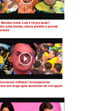
 Mandou matar Lula e foi pra jaula!!
dre solta bomba, afasta prefeito e prende
aristas
Desviaram milhões!! Acampamento
rista tem briga após denúncias de corrupção