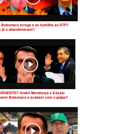
 Bolsonaro arrega e se humilha ao STF!!
s já o abandonaram!!
URGENTE!! André Mendonça e Kássio
raem Bolsonaro e acabam com o golpe!!