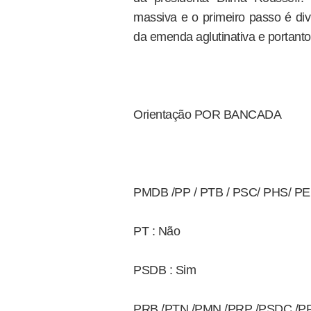
massiva e o primeiro passo é di
da emenda aglutinativa e portanto
Orientação POR BANCADA
PMDB /PP / PTB / PSC/ PHS/ PE
PT : Não
PSDB : Sim
PRB /PTN /PMN /PRP /PSDC /PR