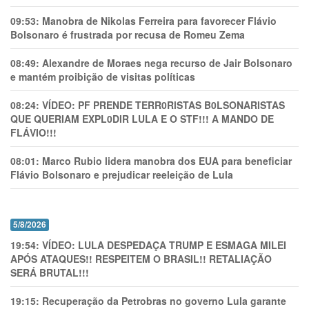
09:53:
Manobra de Nikolas Ferreira para favorecer Flávio
Bolsonaro é frustrada por recusa de Romeu Zema
08:49:
Alexandre de Moraes nega recurso de Jair Bolsonaro
e mantém proibição de visitas políticas
08:24:
VÍDEO: PF PRENDE TERR0RlSTAS B0LSONARlSTAS
QUE QUERIAM EXPL0DlR LULA E O STF!!! A MANDO DE
FLÁVIO!!!
08:01:
Marco Rubio lidera manobra dos EUA para beneficiar
Flávio Bolsonaro e prejudicar reeleição de Lula
5/8/2026
19:54:
VÍDEO: LULA DESPEDAÇA TRUMP E ESMAGA MILEI
APÓS ATAQUES!! RESPEITEM O BRASIL!! RETALIAÇÃO
SERÁ BRUTAL!!!
19:15:
Recuperação da Petrobras no governo Lula garante