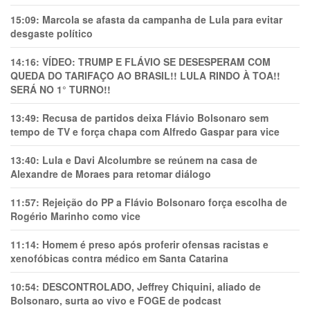
15:09:
Marcola se afasta da campanha de Lula para evitar
desgaste político
14:16:
VÍDEO: TRUMP E FLÁVIO SE DESESPERAM COM
QUEDA DO TARIFAÇO AO BRASIL!! LULA RINDO À TOA!!
SERÁ NO 1° TURNO!!
13:49:
Recusa de partidos deixa Flávio Bolsonaro sem
tempo de TV e força chapa com Alfredo Gaspar para vice
13:40:
Lula e Davi Alcolumbre se reúnem na casa de
Alexandre de Moraes para retomar diálogo
11:57:
Rejeição do PP a Flávio Bolsonaro força escolha de
Rogério Marinho como vice
11:14:
Homem é preso após proferir ofensas racistas e
xenofóbicas contra médico em Santa Catarina
10:54:
DESCONTROLADO, Jeffrey Chiquini, aliado de
Bolsonaro, surta ao vivo e FOGE de podcast