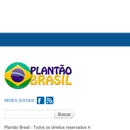
REDES SOCIAIS:
Buscar
Notícias do Flamengo
Notícias do Corinthians
Plantão Brasil - Todos os direitos reservados ®