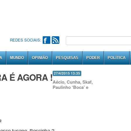
REDES SOCIAIS:
A
MUNDO
OPINIÃO
PESQUISAS
PODER
POLÍTICA
RA É AGORA !
27/4/2015 13:35
Aécio, Cunha, Skaf,
Paulinho ‘Boca’ e
a