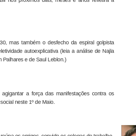
il nos próximos dias, meses e anos refletirá a
330, mas também o desfecho da espiral golpista
eletividade autoexplicativa (leia a análise de Najla
m Palhares e de Saul Leblon.)
agigantar a força das manifestações contra os
social neste 1º de Maio.