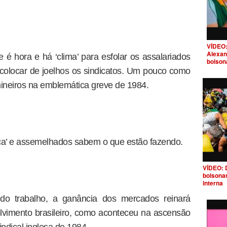
VÍDEO:
Alexan
é hora e há ‘clima’ para esfolar os assalariados
bolson
e colocar de joelhos os sindicatos. Um pouco como
mineiros na emblemática greve de 1984.
oca’ e assemelhados sabem o que estão fazendo.
VÍDEO: 
bolsona
interna
do trabalho, a ganância dos mercados reinará
lvimento brasileiro, como aconteceu na ascensão