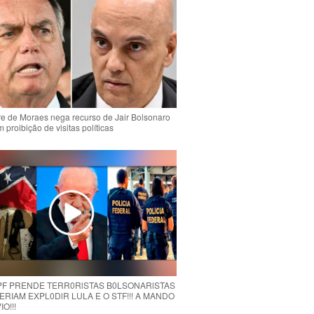
e de Moraes nega recurso de Jair Bolsonaro
 proibição de visitas políticas
 PF PRENDE TERR0RlSTAS B0LSONARlSTAS
RIAM EXPL0DlR LULA E O STF!!! A MANDO
O!!!