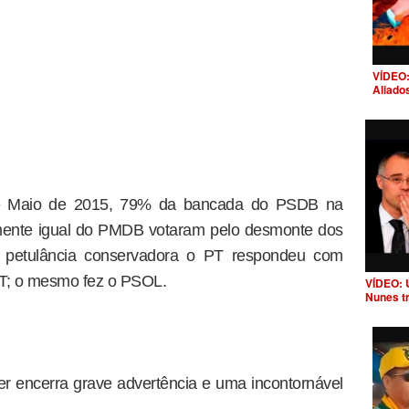
VÍDEO:
Aliado
e Maio de 2015, 79% da bancada do PSDB na
ente igual do PMDB votaram pelo desmonte dos
. À petulância conservadora o PT respondeu com
T; o mesmo fez o PSOL.
VÍDEO: 
Nunes t
ger encerra grave advertência e uma incontornável