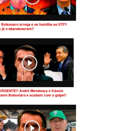
 Bolsonaro arrega e se humilha ao STF!!
s já o abandonaram!!
URGENTE!! André Mendonça e Kássio
raem Bolsonaro e acabam com o golpe!!