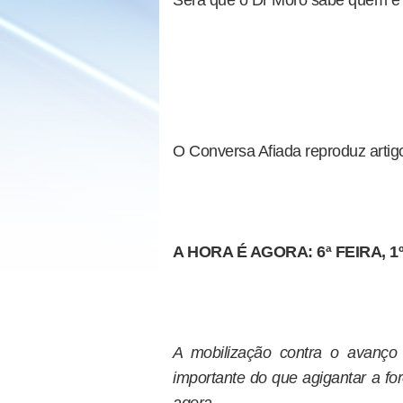
Será que o Dr Moro sabe quem é 
O Conversa Afiada reproduz artigo
A HORA É AGORA: 6ª FEIRA, 1
A mobilização contra o avanço
importante do que agigantar a fo