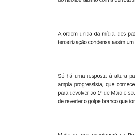
do neoliberalismo com a derrota s
A ordem unida da mídia, dos pa
terceirização condensa assim um 
Só há uma resposta à altura par
ampla progressista, que comece 
para devolver ao 1º de Maio o se
de reverter o golpe branco que to