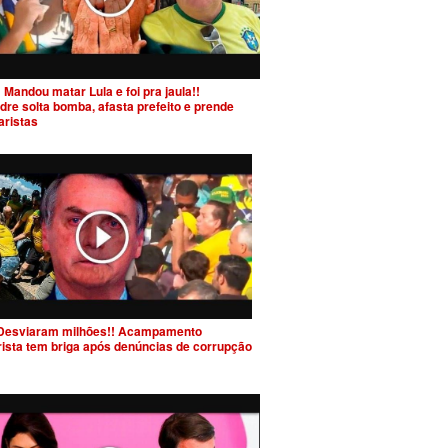
 Mandou matar Lula e foi pra jaula!!
dre solta bomba, afasta prefeito e prende
aristas
Desviaram milhões!! Acampamento
rista tem briga após denúncias de corrupção