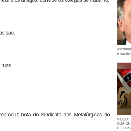
, reúna os amigos, convide os colegas de trabalho.
as são.
Alexandr
e mantém
 ruas.
eproduz nota do Sindicato dos Metalúrgicos do
VÍDEO:
QUE QUE
DE FLÁVI