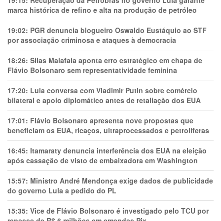
19:15:
Recuperação da Petrobras no governo Lula garante
marca histórica de refino e alta na produção de petróleo
19:02:
PGR denuncia blogueiro Oswaldo Eustáquio ao STF
por associação criminosa e ataques à democracia
18:26:
Silas Malafaia aponta erro estratégico em chapa de
Flávio Bolsonaro sem representatividade feminina
17:20:
Lula conversa com Vladimir Putin sobre comércio
bilateral e apoio diplomático antes de retaliação dos EUA
17:01:
Flávio Bolsonaro apresenta nove propostas que
beneficiam os EUA, ricaços, ultraprocessados e petrolíferas
16:45:
Itamaraty denuncia interferência dos EUA na eleição
após cassação de visto de embaixadora em Washington
15:57:
Ministro André Mendonça exige dados de publicidade
do governo Lula a pedido do PL
15:35:
Vice de Flávio Bolsonaro é investigado pelo TCU por
repasse de R$ 6 milhões em emendas Pix