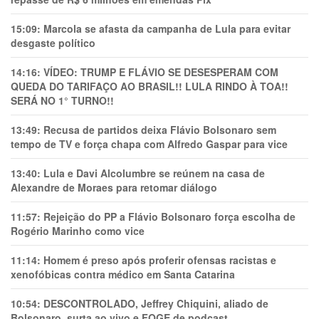
15:09:
Marcola se afasta da campanha de Lula para evitar
desgaste político
14:16:
VÍDEO: TRUMP E FLÁVIO SE DESESPERAM COM
QUEDA DO TARIFAÇO AO BRASIL!! LULA RINDO À TOA!!
SERÁ NO 1° TURNO!!
13:49:
Recusa de partidos deixa Flávio Bolsonaro sem
tempo de TV e força chapa com Alfredo Gaspar para vice
13:40:
Lula e Davi Alcolumbre se reúnem na casa de
Alexandre de Moraes para retomar diálogo
11:57:
Rejeição do PP a Flávio Bolsonaro força escolha de
Rogério Marinho como vice
11:14:
Homem é preso após proferir ofensas racistas e
xenofóbicas contra médico em Santa Catarina
10:54:
DESCONTROLADO, Jeffrey Chiquini, aliado de
Bolsonaro, surta ao vivo e FOGE de podcast