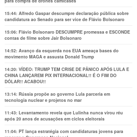
para compra de drones camicases
15:44:
Alfredo Gaspar descumpre declaração pública sobre
candidatura ao Senado para ser vice de Flávio Bolsonaro
15:06:
Flávio Bolsonaro DESCUMPRE promessa e ESCONDE
contas de filme sobre Jair Bolsonaro
14:52:
Avanço da esquerda nos EUA ameaça bases do
movimento MAGA e assusta Donald Trump
14:20:
VÍDEO: TRUMP TEM CRlSE DE PÂNlCO APÓS LULA E
CHINA LANÇAREM PIX INTERNACIONAL!! É O FIM DO
DÓLAR!! ACABOU!!
13:14:
Rússia propõe ao governo Lula parceria em
tecnologia nuclear e projetos no mar
11:43:
Levantamento revela que Lulinha nunca virou réu
após 20 anos de acusações em ciclos eleitorais
11:04:
PT lança estratégia com candidaturas jovens para