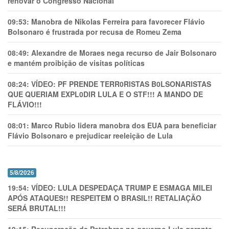
renovar o Congresso Nacional
09:53:
Manobra de Nikolas Ferreira para favorecer Flávio
Bolsonaro é frustrada por recusa de Romeu Zema
08:49:
Alexandre de Moraes nega recurso de Jair Bolsonaro
e mantém proibição de visitas políticas
08:24:
VÍDEO: PF PRENDE TERR0RlSTAS B0LSONARlSTAS
QUE QUERIAM EXPL0DlR LULA E O STF!!! A MANDO DE
FLÁVIO!!!
08:01:
Marco Rubio lidera manobra dos EUA para beneficiar
Flávio Bolsonaro e prejudicar reeleição de Lula
5/8/2026
19:54:
VÍDEO: LULA DESPEDAÇA TRUMP E ESMAGA MILEI
APÓS ATAQUES!! RESPEITEM O BRASIL!! RETALIAÇÃO
SERÁ BRUTAL!!!