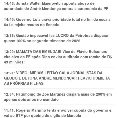
14:46:
Jurista Wálter Maierovitch aponta abuso de
autoridade de André Mendonça contra a autonomia da PF
14:45:
Governo Lula crava prioridade total no fim da escala
6x1 e rejeita recuos no Senado
13:38:
Gestão impecável faz LUCRO da Petrobras disparar
quase 100% no segundo trimestre de 2026
13:29:
MAMATA DAS EMENDAS! Vice de Flávio Bolsonaro
vira alvo da PF após Dino enviar auditoria com rombo de R$
49 milhões!
13:21:
VÍDEO: MIRIAM LEITÃO CALA JORNALISTAS DA
GLOBO E DETONA ANDRÉ MENDONÇA!! FLÁVIO HUMILHA
AS PRÓPRIAS FILHAS
12:34:
Patrimônio de Zoe Martínez dispara mais de 200% em
apenas dois anos no mandato
11:41:
Rogério Marinho tenta envolver cúpula do governo e
vai ao STF por quebra de sigilo de Marcola