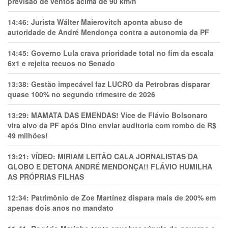
previsão de ventos acima de 90 km/h
14:46:
Jurista Wálter Maierovitch aponta abuso de
autoridade de André Mendonça contra a autonomia da PF
14:45:
Governo Lula crava prioridade total no fim da escala
6x1 e rejeita recuos no Senado
13:38:
Gestão impecável faz LUCRO da Petrobras disparar
quase 100% no segundo trimestre de 2026
13:29:
MAMATA DAS EMENDAS! Vice de Flávio Bolsonaro
vira alvo da PF após Dino enviar auditoria com rombo de R$
49 milhões!
13:21:
VÍDEO: MIRIAM LEITÃO CALA JORNALISTAS DA
GLOBO E DETONA ANDRÉ MENDONÇA!! FLÁVIO HUMILHA
AS PRÓPRIAS FILHAS
12:34:
Patrimônio de Zoe Martínez dispara mais de 200% em
apenas dois anos no mandato