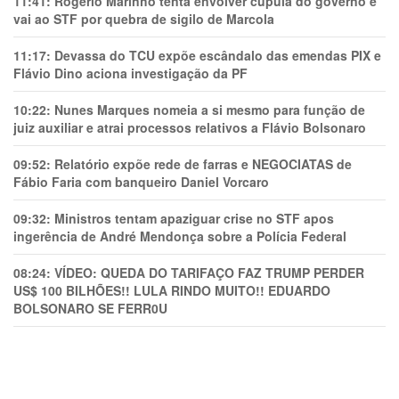
11:41:
Rogério Marinho tenta envolver cúpula do governo e
vai ao STF por quebra de sigilo de Marcola
11:17:
Devassa do TCU expõe escândalo das emendas PIX e
Flávio Dino aciona investigação da PF
10:22:
Nunes Marques nomeia a si mesmo para função de
juiz auxiliar e atrai processos relativos a Flávio Bolsonaro
09:52:
Relatório expõe rede de farras e NEGOCIATAS de
Fábio Faria com banqueiro Daniel Vorcaro
09:32:
Ministros tentam apaziguar crise no STF apos
ingerência de André Mendonça sobre a Polícia Federal
08:24:
VÍDEO: QUEDA DO TARIFAÇO FAZ TRUMP PERDER
US$ 100 BILHÕES!! LULA RINDO MUITO!! EDUARDO
BOLSONARO SE FERR0U