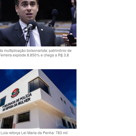
da multiplicação bolsonarista: patrimônio de
Ferreira explode 8.850% e chega a R$ 3,8
Lula reforça Lei Maria da Penha: 783 mil