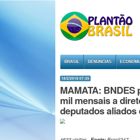
BRASIL
DENÚNCIAS
ECONOMI
18/2/2018 07:35
MAMATA: BNDES pa
mil mensais a dire
deputados aliados
4633 visitas -
Fonte:
Brasil247