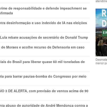
atendime
 crime de responsabilidade e defende impeachment se
nfirmada
ntra desinformação e uso indevido de IA nas eleições
 Lula rebate acusações de secretário de Donald Trump
 de Moraes e acolhe recurso de Defensoria em caso
Desmata
is do Brasil para liberar quase 60 mil toneladas de
menor p
ria para barrar pautas-bomba do Congresso por meio
GIO 3 DE ALERTA, com previsão de ventos acima de 90
onta abuso de autoridade de André Mendonça contra a