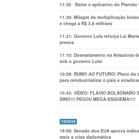
11:30
-
Baixe o aplicativo do Plantão
11:30:
Milagre da multiplicação bolso
e chega a R$ 3,8 milhões
11:21:
Governo Lula reforça Lei Mari
presos
11:10:
Desmatamento na Amazônia de
sob o governo Lula!
10:59:
RUMO AO FUTURO! Plano da cha
para reindustrializar o país e erradic
10:43:
VÍDEO: FLÁVIO BOLSONARO 
DINO!!! PEGOU MEGA-ESQUEMA!!!!
7/8/2026
19:58:
Senado dos EUA aprova indica
meio a crise diplomática