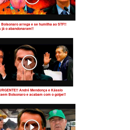
 Bolsonaro arrega e se humilha ao STF!!
s já o abandonaram!!
URGENTE!! André Mendonça e Kássio
raem Bolsonaro e acabam com o golpe!!