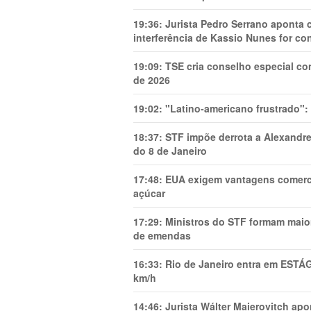
19:36:
Jurista Pedro Serrano aponta
interferência de Kassio Nunes for co
19:09:
TSE cria conselho especial co
de 2026
19:02:
"Latino-americano frustrado":
18:37:
STF impõe derrota a Alexandre
do 8 de Janeiro
17:48:
EUA exigem vantagens comercia
açúcar
17:29:
Ministros do STF formam maio
de emendas
16:33:
Rio de Janeiro entra em ESTÁ
km/h
14:46:
Jurista Wálter Maierovitch ap