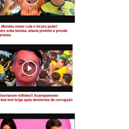
 Mandou matar Lula e foi pra jaula!!
dre solta bomba, afasta prefeito e prende
aristas
Desviaram milhões!! Acampamento
rista tem briga após denúncias de corrupção